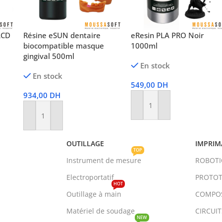
LCD
Résine eSUN dentaire
eResin PLA PRO Noir
biocompatible masque
1000ml
gingival 500ml
En stock
En stock
549,00
DH
934,00
DH
Ajouter Au Panier
Ajouter Au Panier
OUTILLAGE
IMPRIM
TOP
Instrument de mesure
ROBOT
Electroportatif
PROTOT
HOT
Outillage à main
COMPO
Matériel de soudage
CIRCUI
NEW