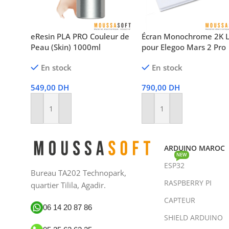
eResin PLA PRO Couleur de
Écran Monochrome 2K 
Peau (Skin) 1000ml
pour Elegoo Mars 2 Pro
En stock
En stock
549,00
DH
790,00
DH
Ajouter Au Panier
Ajouter Au Panier
ARDUINO MAROC
NEW
ESP32
Bureau TA202 Technopark,
RASPBERRY PI
quartier Tilila, Agadir.
CAPTEUR
06 14 20 87 86
SHIELD ARDUINO