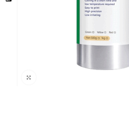
05 25 62 62 25
06 14 20 87 86
contact@moussasoft.com
moussasoft.diy
moussasoft
Cliquez pour agrandir