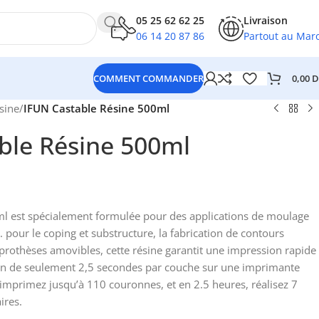
05 25 62 62 25
Livraison
06 14 20 87 86
Partout au Mar
0,00
D
COMMENT COMMANDER
sine
/
IFUN Castable Résine 500ml
ble Résine 500ml
l est spécialement formulée pour des applications de moulage
 pour le coping et substructure, la fabrication de contours
 prothèses amovibles, cette résine garantit une impression rapide
on de seulement 2,5 secondes par couche sur une imprimante
mprimez jusqu’à 110 couronnes, et en 2.5 heures, réalisez 7
ires.