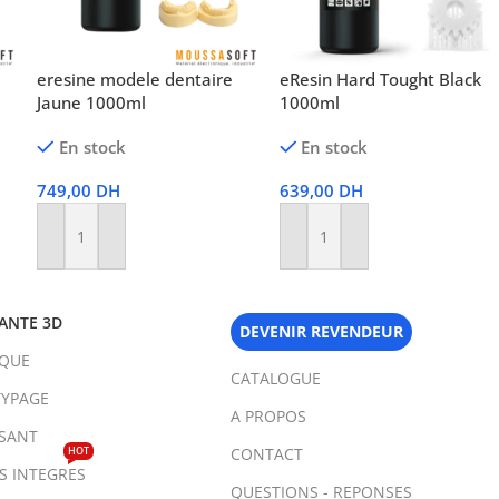
eresine modele dentaire
eResin Hard Tought Black
Jaune 1000ml
1000ml
En stock
En stock
749,00
DH
639,00
DH
Ajouter Au Panier
Ajouter Au Panier
ANTE 3D
DEVENIR REVENDEUR
IQUE
CATALOGUE
YPAGE
A PROPOS
SANT
HOT
CONTACT
TS INTEGRES
QUESTIONS - REPONSES