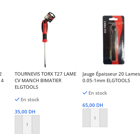
2
TOURNEVIS TORX T27 LAME
Jauge Épaisseur 20 Lames
14
CV MANCH BIMATIER
0.05-1mm ELGTOOLS
ELGTOOLS
En stock
En stock
65,00
DH
35,00
DH
Ajouter Au Panier
Ajouter Au Panier