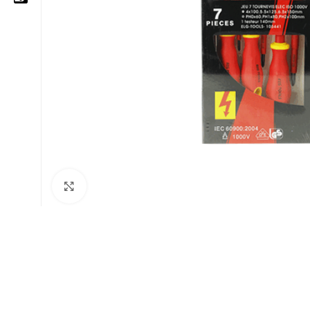
05 25 62 62 25
06 14 20 87 86
contact@moussasoft.com
moussasoft.diy
moussasoft
Cliquez pour agrandir