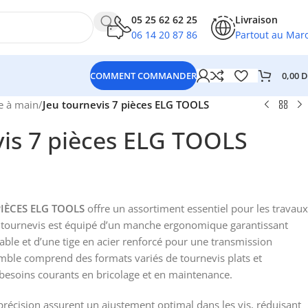
05 25 62 62 25
Livraison
06 14 20 87 86
Partout au Mar
0,00
D
COMMENT COMMANDER
e à main
/
Jeu tournevis 7 pièces ELG TOOLS
vis 7 pièces ELG TOOLS
PIÈCES ELG TOOLS
offre un assortiment essentiel pour les travaux
e tournevis est équipé d’un manche ergonomique garantissant
able et d’une tige en acier renforcé pour une transmission
emble comprend des formats variés de tournevis plats et
besoins courants en bricolage et en maintenance.
récision assurent un ajustement optimal dans les vis, réduisant