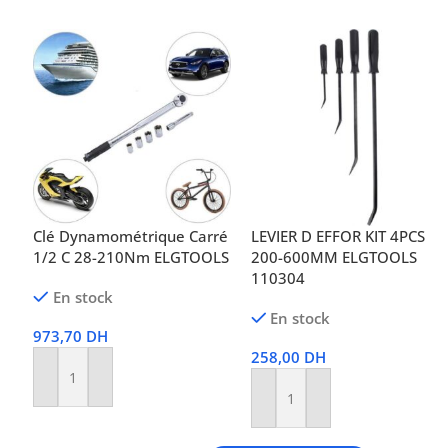
Clé Dynamométrique Carré
LEVIER D EFFOR KIT 4PCS
1/2 C 28-210Nm ELGTOOLS
200-600MM ELGTOOLS
110304
En stock
En stock
973,70
DH
258,00
DH
Ajouter Au Panier
Ajouter Au Panier