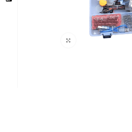
05 25 62 62 25
06 14 20 87 86
Cliquez pour agrandir
contact@moussasoft.com
moussasoft.diy
moussasoft