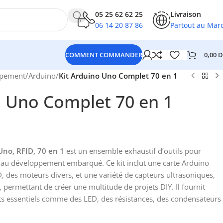
05 25 62 62 25
Livraison
06 14 20 87 86
Partout au Mar
0,00
D
COMMENT COMMANDER
ppement
/
Arduino
/
Kit Arduino Uno Complet 70 en 1
o Uno Complet 70 en 1
no, RFID, 70 en 1
est un ensemble exhaustif d’outils pour
 et au développement embarqué. Ce kit inclut une carte Arduino
 des moteurs divers, et une variété de capteurs ultrasoniques,
permettant de créer une multitude de projets DIY. Il fournit
 essentiels comme des LED, des résistances, des condensateurs