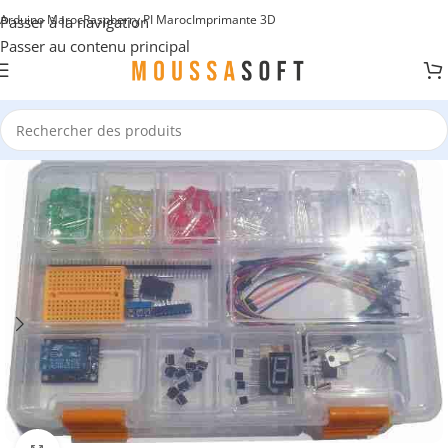
Arduino Maroc
Raspberry PI Maroc
Imprimante 3D
Passer à la navigation
Passer au contenu principal