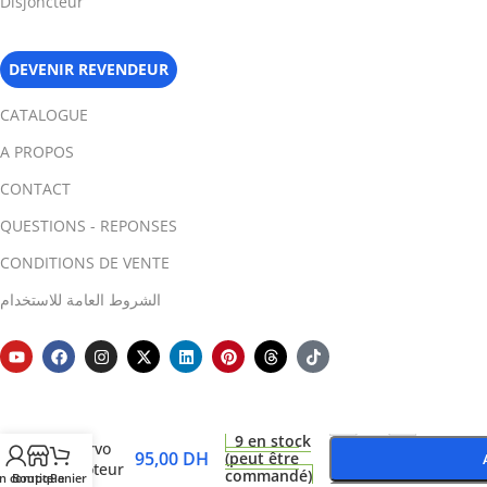
Disjoncteur
DEVENIR REVENDEUR
CATALOGUE
A PROPOS
CONTACT
QUESTIONS - REPONSES
CONDITIONS DE VENTE
الشروط العامة للاستخدام
PCA9685
-
+
Driver
9 en stock
Servo
95,00
DH
(peut être
Moteur
commandé)
n compte
Boutique
Panier