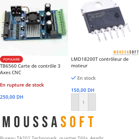
LMD18200T contrôleur de
POPULAIRE
moteur
TB6560 Carte de contrôle 3
Axes CNC
En stock
En rupture de stock
150,00
DH
250,00
DH
Ajouter Au Panier
Lire La Suite
Bureau TA202 Technopark, quartier Tilila, Agadir.