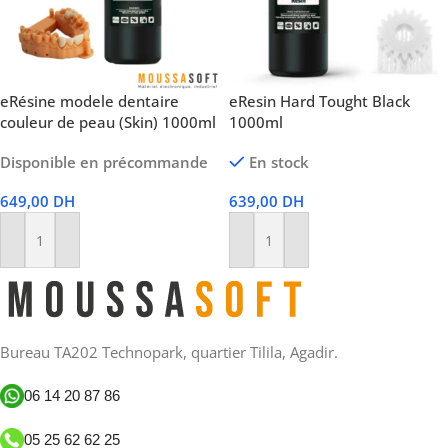
eRésine modele dentaire
eResin Hard Tought Black
couleur de peau (Skin) 1000ml
1000ml
Disponible en précommande
En stock
649,00
DH
639,00
DH
Ajouter Au Panier
Ajouter Au Panier
Bureau TA202 Technopark, quartier Tilila, Agadir.
06 14 20 87 86
05 25 62 62 25