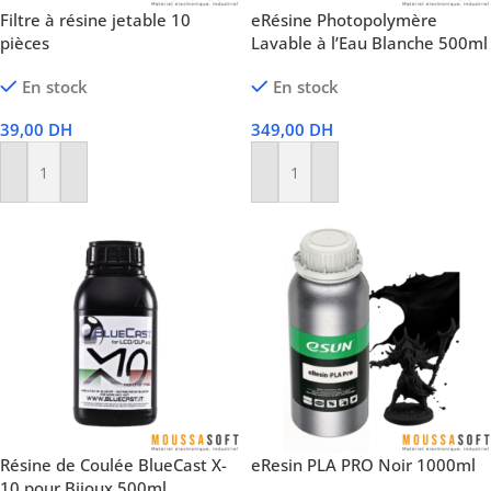
Filtre à résine jetable 10
eRésine Photopolymère
pièces
Lavable à l’Eau Blanche 500ml
En stock
En stock
39,00
DH
349,00
DH
Ajouter Au Panier
Ajouter Au Panier
Résine de Coulée BlueCast X-
eResin PLA PRO Noir 1000ml
10 pour Bijoux 500ml