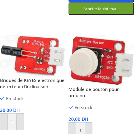
Acheter Maintenant
Choix Des Options
Briques de KEYES électronique
détecteur d’inclinaison
Module de bouton pour
arduino
En stock
En stock
20,00
DH
20,00
DH
Ajouter Au Panier
Ajouter Au Panier