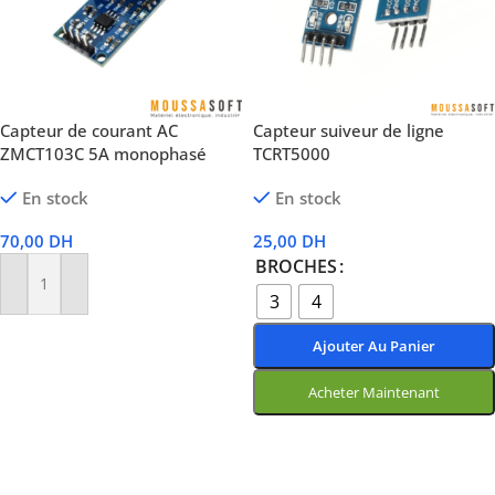
Capteur de courant AC
Capteur suiveur de ligne
ZMCT103C 5A monophasé
TCRT5000
En stock
En stock
70,00
DH
25,00
DH
BROCHES
Ajouter Au Panier
3
4
Ajouter Au Panier
Acheter Maintenant
Choix Des Options