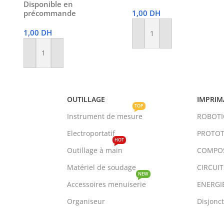
Disponible en
précommande
1,00
DH
1,00
DH
Ajouter Au Panier
Ajouter Au Panier
OUTILLAGE
IMPRIM
TOP
Instrument de mesure
ROBOT
Electroportatif
PROTOT
HOT
Outillage à main
COMPO
Matériel de soudage
CIRCUI
NEW
Accessoires menuiserie
ENERGI
Organiseur
Disjonc