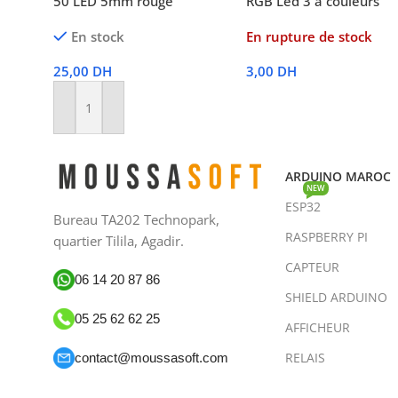
50 LED 5mm rouge
RGB Led 3 à couleurs
En stock
En rupture de stock
25,00
DH
3,00
DH
Lire La Suite
Ajouter Au Panier
ARDUINO MAROC
NEW
ESP32
Bureau TA202 Technopark,
RASPBERRY PI
quartier Tilila, Agadir.
CAPTEUR
06 14 20 87 86
SHIELD ARDUINO
05 25 62 62 25
AFFICHEUR
RELAIS
contact@moussasoft.com