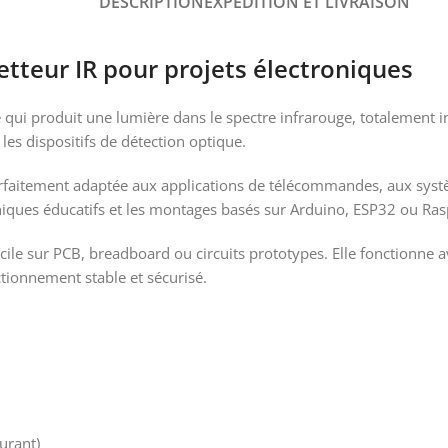
DESCRIPTION
EXPÉDITION ET LIVRAISON
teur IR pour projets électroniques
qui produit une lumière dans le spectre infrarouge, totalement inv
les dispositifs de détection optique.
arfaitement adaptée aux applications de télécommandes, aux systè
iques éducatifs et les montages basés sur Arduino, ESP32 ou Ras
ile sur PCB, breadboard ou circuits prototypes. Elle fonctionne a
ctionnement stable et sécurisé.
urant)