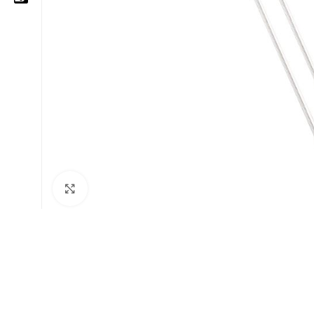
05 25 62 62 25
06 14 20 87 86
contact@moussasoft.com
moussasoft.diy
moussasoft
Cliquez pour agrandir