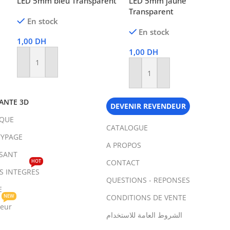
LED 5mm bleu Transparent
LED 5mm jaune
Transparent
En stock
En stock
1,00
DH
1,00
DH
Ajouter Au Panier
Ajouter Au Panier
ANTE 3D
DEVENIR REVENDEUR
IQUE
CATALOGUE
YPAGE
A PROPOS
SANT
HOT
CONTACT
TS INTEGRES
QUESTIONS - REPONSES
E
NEW
CONDITIONS DE VENTE
teur
الشروط العامة للاستخدام