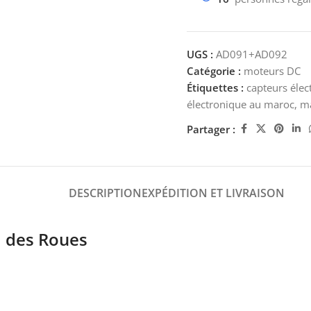
UGS :
AD091+AD092
Catégorie :
moteurs DC
Étiquettes :
capteurs éle
électronique au maroc
,
ma
Partager :
DESCRIPTION
EXPÉDITION ET LIVRAISON
i des Roues