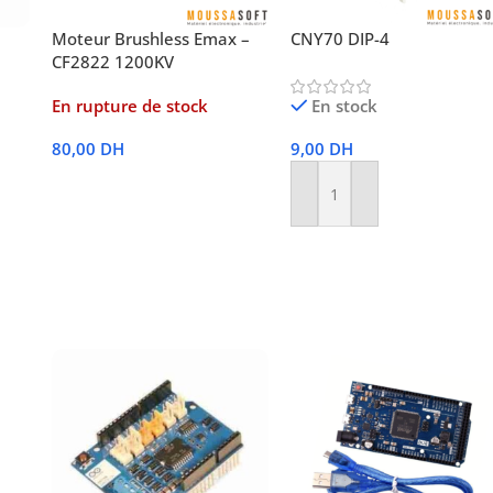
Moteur Brushless Emax –
CNY70 DIP-4
CF2822 1200KV
En rupture de stock
En stock
80,00
DH
9,00
DH
Lire La Suite
Ajouter Au Panier