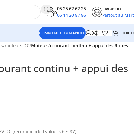
05 25 62 62 25
Livraison
06 14 20 87 86
Partout au Mar
0,00
D
COMMENT COMMANDER
rs
/
moteurs DC
/
Moteur à courant continu + appui des Roues
ourant continu + appui des
12V DC (recommended value is 6 ~ 8V)