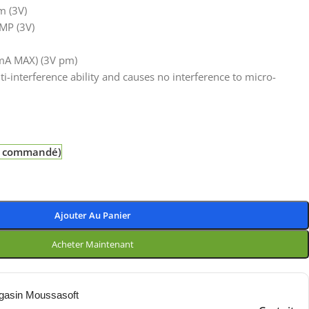
m (3V)
MP (3V)
mA MAX) (3V pm)
ti-interference ability and causes no interference to micro-
re commandé)
Ajouter Au Panier
Acheter Maintenant
gasin Moussasoft