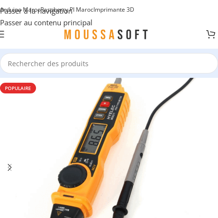
Arduino Maroc
Raspberry PI Maroc
Imprimante 3D
Passer à la navigation
Passer au contenu principal
POPULAIRE