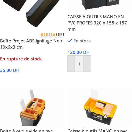
CAISSE A OUTILS MANO EN
PVC PROFES 320 x 155 x 187
mm
Boîte Projet ABS Ignifuge Noir
En stock
10x6x3 cm
120,00
DH
En rupture de stock
Ajouter Au Panier
35,00
DH
Lire La Suite
Boite à outils vide en pvc
Caisse à outils MANO en pvc