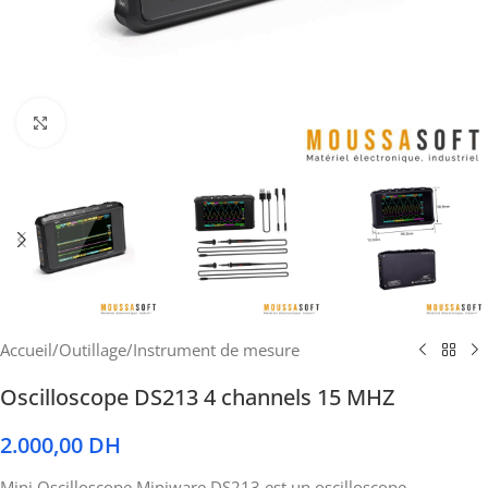
Cliquez pour agrandir
Accueil
/
Outillage
/
Instrument de mesure
Oscilloscope DS213 4 channels 15 MHZ
2.000,00
DH
Mini Oscilloscope Miniware DS213 est un oscilloscope