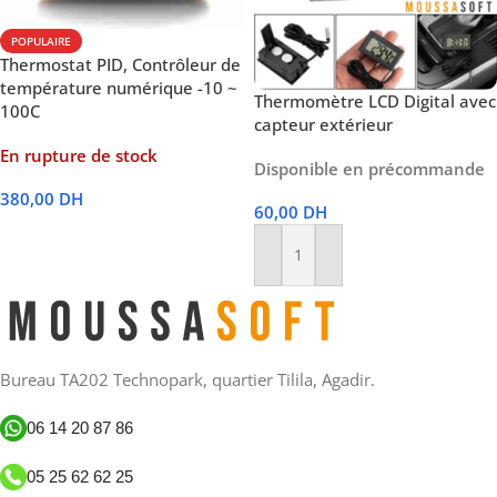
POPULAIRE
Thermostat PID, Contrôleur de
température numérique -10 ~
Thermomètre LCD Digital avec
100C
capteur extérieur
En rupture de stock
Disponible en précommande
380,00
DH
60,00
DH
Lire La Suite
Ajouter Au Panier
Bureau TA202 Technopark, quartier Tilila, Agadir.
06 14 20 87 86
05 25 62 62 25