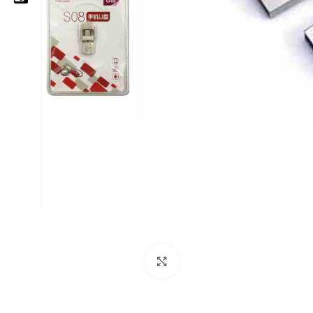
05 25 62 62 25
06 14 20 87 86
contact@moussasoft.com
moussasoft.diy
moussasoft
Cliquez pour agrandir