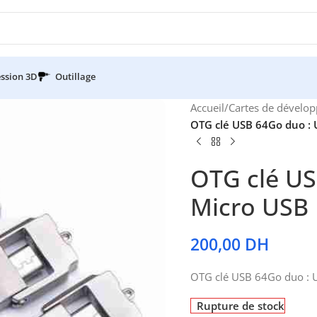
ssion 3D
Outillage
Accueil
/
Cartes de dévelo
OTG clé USB 64Go duo : 
OTG clé US
Micro USB
200,00
DH
OTG clé USB 64Go duo : U
Rupture de stock