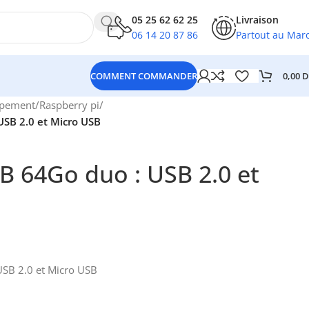
05 25 62 62 25
Livraison
06 14 20 87 86
Partout au Mar
0,00
D
COMMENT COMMANDER
ppement
/
Raspberry pi
/
USB 2.0 et Micro USB
B 64Go duo : USB 2.0 et
SB 2.0 et Micro USB