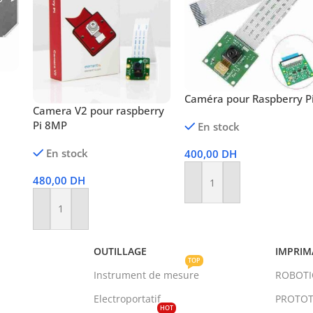
0
Caméra pour Raspberry P
Camera V2 pour raspberry
Pi 8MP
En stock
En stock
400,00
DH
480,00
DH
Ajouter Au Panier
Ajouter Au Panier
OUTILLAGE
IMPRIM
TOP
Instrument de mesure
ROBOT
Electroportatif
PROTOT
HOT