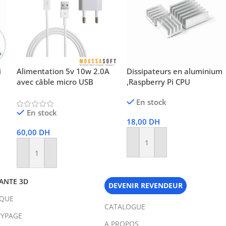
i
Alimentation 5v 10w 2.0A
Dissipateurs en aluminium
avec câble micro USB
,Raspberry Pi CPU
En stock
En stock
18,00
DH
60,00
DH
Ajouter Au Panier
Ajouter Au Panier
ANTE 3D
DEVENIR REVENDEUR
IQUE
CATALOGUE
YPAGE
A PROPOS