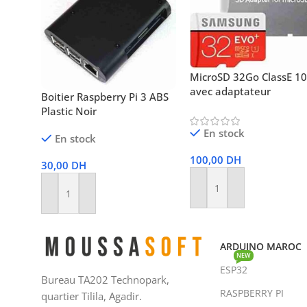
MicroSD 32Go ClassE 1
avec adaptateur
Boitier Raspberry Pi 3 ABS
Plastic Noir
En stock
En stock
100,00
DH
30,00
DH
Ajouter Au Panier
Ajouter Au Panier
ARDUINO MAROC
NEW
ESP32
Bureau TA202 Technopark,
RASPBERRY PI
quartier Tilila, Agadir.