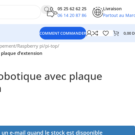
05 25 62 62 25
Livraison
06 14 20 87 86
Partout au Mar
0,00
D
COMMENT COMMANDER
ppement
/
Raspberry pi
/
pi-top
/
c plaque d’extension
robotique avec plaque
n
un e-mail quand le stock est disponible