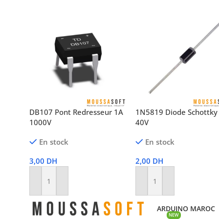
DB107 Pont Redresseur 1A
1N5819 Diode Schottky
1000V
40V
En stock
En stock
3,00
DH
2,00
DH
Ajouter Au Panier
Ajouter Au Panier
ARDUINO MAROC
NEW