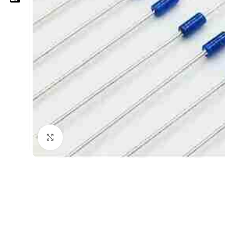
05 25 62 62 25
06 14 20 87 86
contact@moussasoft.com
moussasoft.diy
moussasoft
Cliquez pour agrandir