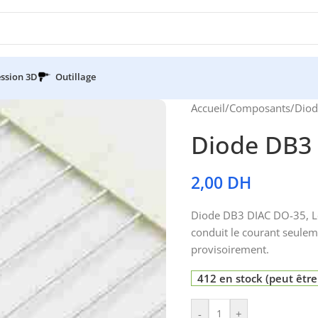
ssion 3D
Outillage
Accueil
/
Composants
/
Diod
Diode DB3
2,00
DH
Diode DB3 DIAC DO-35, Le 
conduit le courant seulem
provisoirement.
412 en stock (peut êt
-
+