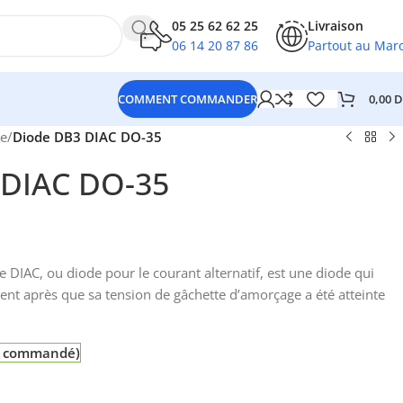
05 25 62 62 25
Livraison
06 14 20 87 86
Partout au Mar
0,00
D
COMMENT COMMANDER
e
/
Diode DB3 DIAC DO-35
 DIAC DO-35
DIAC, ou diode pour le courant alternatif, est une diode qui
ent après que sa tension de gâchette d’amorçage a été atteinte
re commandé)