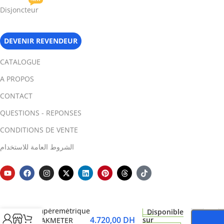
Disjoncteur
DEVENIR REVENDEUR
CATALOGUE
A PROPOS
CONTACT
QUESTIONS - REPONSES
CONDITIONS DE VENTE
الشروط العامة للاستخدام
-
Pince
Ampèremétrique
Disponible
4.720,00
DH
sur
PEAKMETER