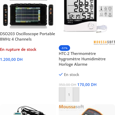
DSO203 Oscilloscope Portable
8MHz 4 Channels
-51%
En rupture de stock
HTC-2 Thermomètre
hygromètre Humidimètre
1.200,00
DH
Horloge Alarme
Lire La Suite
En stock
170,00
DH
350,00
DH
Ajouter Au Panier