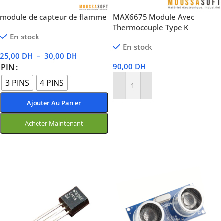
module de capteur de flamme
MAX6675 Module Avec
Thermocouple Type K
En stock
En stock
25,00
DH
–
30,00
DH
90,00
DH
PIN
3 PINS
4 PINS
Ajouter Au Panier
Ajouter Au Panier
Acheter Maintenant
Choix Des Options