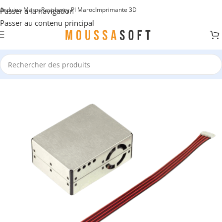
Arduino Maroc
Raspberry PI Maroc
Imprimante 3D
Passer à la navigation
Passer au contenu principal