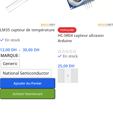
LM35 capteur de température
POPULAIRE
HC-SR04 capteur ultrason
En stock
Arduino
12,00
DH
–
30,00
DH
MARQUE
En stock
Generic
25,00
DH
National Semiconductor
Ajouter Au Panier
Ajouter Au Panier
Acheter Maintenant
Choix Des Options