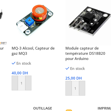
eur
MQ-3 Alcool, Capteur de
Module capteur de
gaz MQ3
température DS18B20
pour Arduino
En stock
En stock
40,00
DH
25,00
DH
Ajouter Au Panier
Ajouter Au Panier
OUTILLAGE
IMPRIM