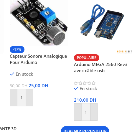
-17%
Capteur Sonore Analogique
POPULAIRE
Pour Arduino
Arduino MEGA 2560 Rev3
avec câble usb
En stock
25,00
DH
30,00
DH
En stock
210,00
DH
Ajouter Au Panier
Ajouter Au Panier
ANTE 3D
DEVENIR REVENDEUR