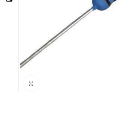
05 25 62 62 25
06 14 20 87 86
contact@moussasoft.com
moussasoft.diy
moussasoft
Cliquez pour agrandir