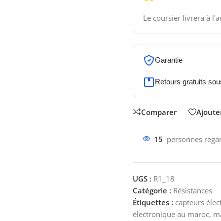
Le coursier livrera à l'
Garantie
Retours gratuits sou
Comparer
Ajouter
15
personnes regar
UGS :
R1_18
Catégorie :
Résistances
Étiquettes :
capteurs éle
électronique au maroc
,
ma