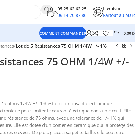
05 25 62 62 25
Livraison
06 14 20 87 86
Partout au Mar
0,00
D
COMMENT COMMANDER
stances
/
Lot de 5 Résistances 75 OHM 1/4W +/- 1%
ésistances 75 OHM 1/4W +/-
on 75 ohms 1/4W +/- 1% est un composant électronique
tronique pour limiter le courant électrique dans un circuit. Elle
 une résistance de 75 ohms, avec une tolérance de +/- 1% qui
esure. Elle est dotée d’un boîtier en céramique qui la protège des
ures élevées. De plus, grâce à sa petite taille, elle peut être