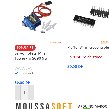
Pic 16F84 microcontrôl
POPULAIRE
Servomoteur Mini
En rupture de stock
TowerPro SG90 9G
30,00
DH
En stock
Lire La Suite
30,00
DH
Ajouter Au Panier
ARDUINO MAROC