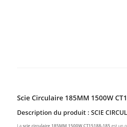
Scie Circulaire 185MM 1500W CT
Description du produit :
SCIE CIRCU
La
scie circulaire 185MM 1500W CT15188-185
est un o