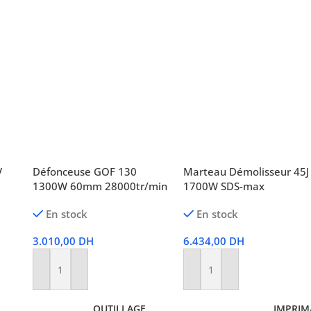
V
Défonceuse GOF 130
Marteau Démolisseur 45J
1300W 60mm 28000tr/min
1700W SDS-max
En stock
En stock
3.010,00
DH
6.434,00
DH
Ajouter Au Panier
Ajouter Au Panier
OUTILLAGE
IMPRIM