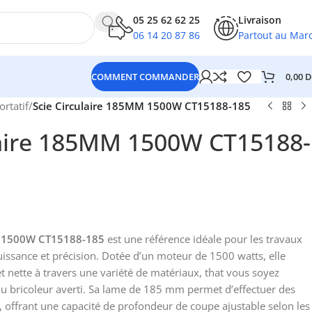
05 25 62 62 25
Livraison
06 14 20 87 86
Partout au Mar
0,00
D
COMMENT COMMANDER
ortatif
/
Scie Circulaire 185MM 1500W CT15188-185
laire 185MM 1500W CT15188-
m 1500W CT15188-185
est une référence idéale pour les travaux
issance et précision. Dotée d’un moteur de 1500 watts, elle
t nette à travers une variété de matériaux, that vous soyez
u bricoleur averti. Sa lame de 185 mm permet d’effectuer des
, offrant une capacité de profondeur de coupe ajustable selon les