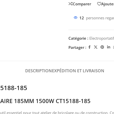
Comparer
Ajouter
12
personnes regar
Catégorie :
Electroportati
Partager :
DESCRIPTION
EXPÉDITION ET LIVRAISON
15188-185
LAIRE 185MM 1500W CT15188-185
util essentiel pour tout atelier de bricolage ou de construction. 