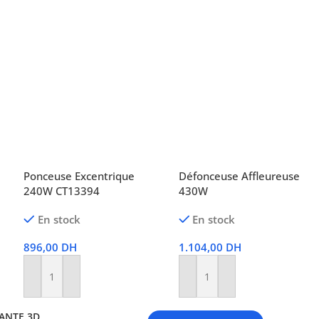
Ponceuse Excentrique
Défonceuse Affleureuse
240W CT13394
430W
En stock
En stock
896,00
DH
1.104,00
DH
Ajouter Au Panier
Ajouter Au Panier
ANTE 3D