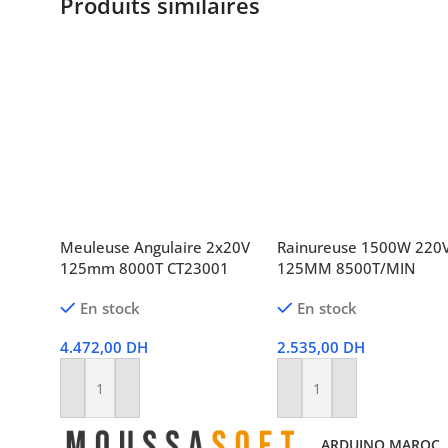
Produits similaires
Meuleuse Angulaire 2x20V
Rainureuse 1500W 220
125mm 8000T CT23001
125MM 8500T/MIN
En stock
En stock
4.472,00
DH
2.535,00
DH
Ajouter Au Panier
Ajouter Au Panier
ARDUINO MAROC