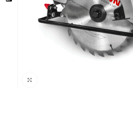
05 25 62 62 25
06 14 20 87 86
contact@moussasoft.com
moussasoft.diy
moussasoft
Cliquez pour agrandir