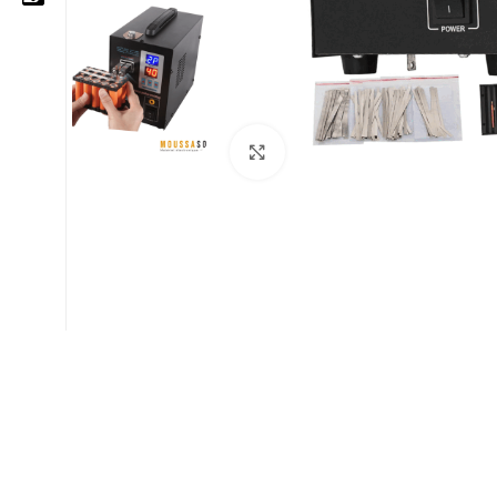
05 25 62 62 25
06 14 20 87 86
Cliquez pour agrandir
contact@moussasoft.com
moussasoft.diy
moussasoft