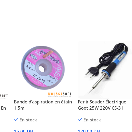
Bande d’aspiration en étain
Fer à Souder Électrique
 En
1.5m
Goot 25W 220V CS-31
En stock
En stock
15,00
DH
120,00
DH