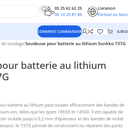
05 25 62 62 25
Livraison
06 14 20 87 86
Partout au Mar
0,00
D
COMMENT COMMANDER
l de soudage
/
Soudeuse pour batterie au lithium Sunkko 737G
our batterie au lithium
7G
r batterie au lithium peut souder efficacement des bandes de
thium-ion, telles que les types 18650 et 14500. Il est capable de
ier nickelé jusqu’à 0,2 mm d’épaisseur et des bandes de nickel
isseur, le 737G permet de construisent ou réparent des packs