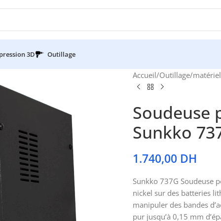
pression 3D
Outillage
Accueil
/
Outillage
/
matérie
Soudeuse p
Sunkko 73
1.740,00
DH
Sunkko 737G Soudeuse pou
nickel sur des batteries li
manipuler des bandes d’ac
pur jusqu’à 0,15 mm d’épa