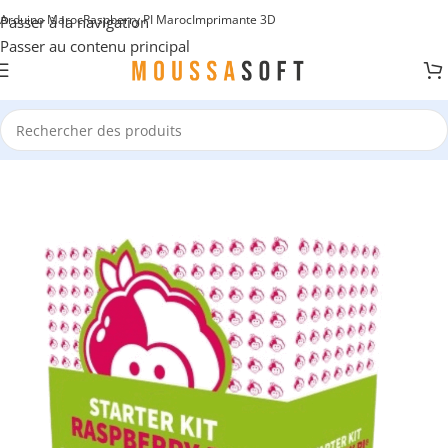
Arduino Maroc
Raspberry PI Maroc
Imprimante 3D
Passer à la navigation
Passer au contenu principal