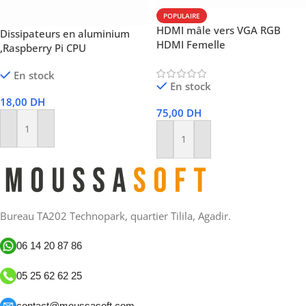
POPULAIRE
HDMI mâle vers VGA RGB
Dissipateurs en aluminium
HDMI Femelle
,Raspberry Pi CPU
En stock
En stock
18,00
DH
75,00
DH
Ajouter Au Panier
Ajouter Au Panier
Bureau TA202 Technopark, quartier Tilila, Agadir.
06 14 20 87 86
05 25 62 62 25
contact@moussasoft.com