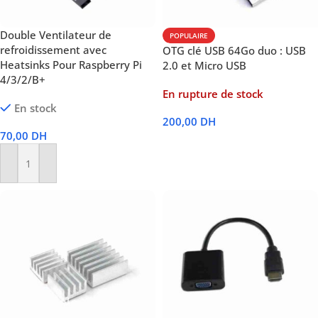
Double Ventilateur de
POPULAIRE
refroidissement avec
OTG clé USB 64Go duo : USB
Heatsinks Pour Raspberry Pi
2.0 et Micro USB
4/3/2/B+
En rupture de stock
En stock
200,00
DH
70,00
DH
Lire La Suite
Ajouter Au Panier