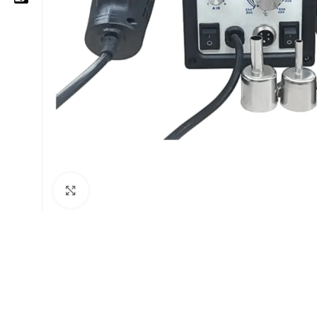
05 25 62 62 25
06 14 20 87 86
contact@moussasoft.com
moussasoft.diy
moussasoft
Cliquez pour agrandir