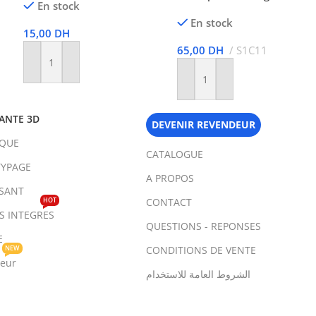
En stock
En stock
15,00
DH
65,00
DH
S1C11
Ajouter Au Panier
Ajouter Au Panier
ANTE 3D
DEVENIR REVENDEUR
IQUE
CATALOGUE
YPAGE
A PROPOS
SANT
HOT
CONTACT
TS INTEGRES
QUESTIONS - REPONSES
E
NEW
CONDITIONS DE VENTE
teur
الشروط العامة للاستخدام