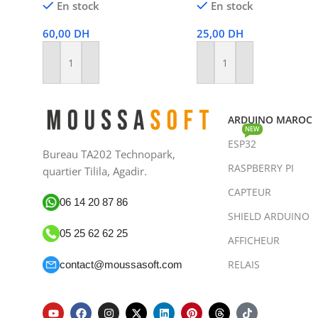
En stock
En stock
60,00
DH
25,00
DH
Ajouter Au Panier
Ajouter Au Panier
ARDUINO MAROC
NEW
ESP32
Bureau TA202 Technopark,
RASPBERRY PI
quartier Tilila, Agadir.
CAPTEUR
06 14 20 87 86
SHIELD ARDUINO
05 25 62 62 25
AFFICHEUR
RELAIS
contact@moussasoft.com