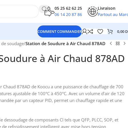
05 25 62 62 25
Livraison
06 14 20 87 86
Partout au Mar
0,00
D
COMMENT COMMANDER
l de soudage
/
Station de Soudure à Air Chaud 878AD
 Soudure à Air Chaud 878AD
Air Chaud 878AD de Koocu a une puissance de chauffage de 700
tures ajustable de 100°C à 450°C. Avec un volume d’air de 120
mandée par un capteur PID, permet un chauffage rapide et une
 le dessoudage de composants CI tels que QFP, PLCC, SOP, et
 de refroidissement intelligent avec mise hors tension