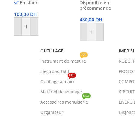
En stock
Disponible en
précommande
100,00
DH
480,00
DH
Ajouter Au Panier
Ajouter Au Panier
OUTILLAGE
IMPRIM
TOP
Instrument de mesure
ROBOT
Electroportatif
PROTOT
HOT
Outillage à main
COMPO
Matériel de soudage
CIRCUI
NEW
Accessoires menuiserie
ENERGI
Organiseur
Disjonc