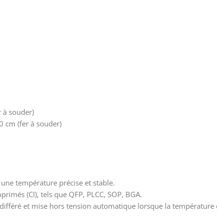
r à souder)
0 cm (fer à souder)
ne température précise et stable.
mprimés (CI), tels que QFP, PLCC, SOP, BGA.
r différé et mise hors tension automatique lorsque la températur