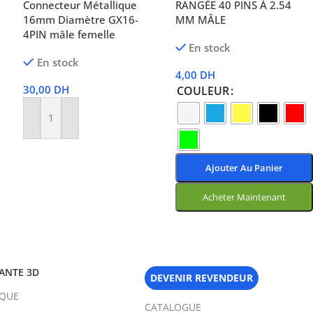
Connecteur Métallique
RANGÉE 40 PINS À 2.54
16mm Diamètre GX16-
MM MÂLE
4PIN mâle femelle
En stock
En stock
4,00
DH
30,00
DH
COULEUR
Ajouter Au Panier
Ajouter Au Panier
Acheter Maintenant
Choix Des Options
ANTE 3D
DEVENIR REVENDEUR
IQUE
CATALOGUE