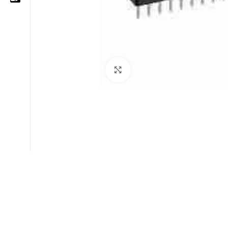
05 25 62 62 25
06 14 20 87 86
Cliquez pour agrandir
contact@moussasoft.com
moussasoft.diy
moussasoft