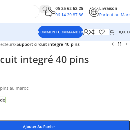
05 25 62 62 25
Livraison
06 14 20 87 86
Partout au Mar
0,00
D
COMMENT COMMANDER
ecteurs
/
Support circuit integré 40 pins
cuit integré 40 pins
0 pins au maroc
nde
Ajouter Au Panier