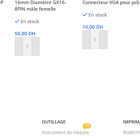
16mm Diamètre GX16-
6P
Connecteur VGA pour pcb
8PIN mâle femelle
En stock
En stock
10,00
DH
50,00
DH
Ajouter Au Panier
Ajouter Au Panier
OUTILLAGE
IMPRIM
TOP
Instrument de mesure
ROBOT