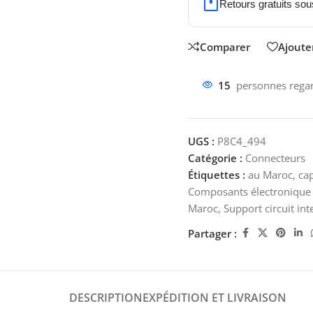
Retours gratuits sou
Comparer
Ajouter
15
personnes regar
UGS :
P8C4_494
Catégorie :
Connecteurs
Étiquettes :
au Maroc
,
ca
Composants électronique
Maroc
,
Support circuit int
Partager :
DESCRIPTION
EXPÉDITION ET LIVRAISON