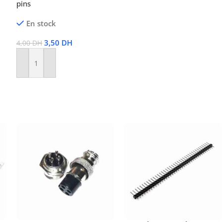
pins
En stock
3,50
DH
4,00
DH
Ajouter Au Panier