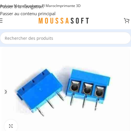
Arduino Maroc
Raspberry PI Maroc
Imprimante 3D
Passer à la navigation
Passer au contenu principal
Cliquez pour agrandir