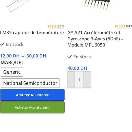
LM35 capteur de température
GY-521 Accéléromètre et
Gyroscope 3-Axes (6DoF) –
En stock
Module MPU6050
12,00
DH
–
30,00
DH
En stock
MARQUE
40,00
DH
Generic
Ajouter Au Panier
National Semiconductor
Ajouter Au Panier
Acheter Maintenant
Choix Des Options