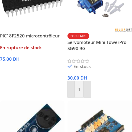
PIC18F2520 microcontrôleur
POPULAIRE
Servomoteur Mini TowerPro
En rupture de stock
SG90 9G
75,00
DH
En stock
Lire La Suite
30,00
DH
Ajouter Au Panier