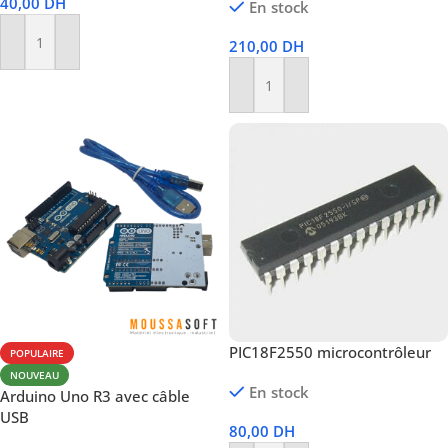
40,00
DH
En stock
210,00
DH
Ajouter Au Panier
Ajouter Au Panier
PIC18F2550 microcontrôleur
POPULAIRE
NOUVEAU
En stock
Arduino Uno R3 avec câble
USB
80,00
DH