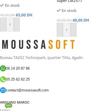
Super LM2577
En stock
En stock
65,00
DH
70,00
DH
40,00
DH
45,00
DH
Ajouter Au Panier
Ajouter Au Panier
Bureau TA202 Technopark, quartier Tilila, Agadir.
06 14 20 87 86
05 25 62 62 25
contact@moussasoft.com
ARDUINO MAROC
NEW
ESP32