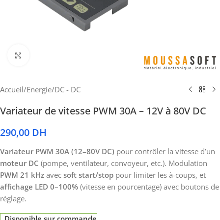
Cliquez pour agrandir
Accueil
/
Energie
/
DC - DC
Variateur de vitesse PWM 30A – 12V à 80V DC
290,00
DH
Variateur PWM 30A (12–80V DC)
pour contrôler la vitesse d’un
moteur DC
(pompe, ventilateur, convoyeur, etc.). Modulation
PWM 21 kHz
avec
soft start/stop
pour limiter les à-coups, et
affichage LED 0–100%
(vitesse en pourcentage) avec boutons de
réglage.
Disponible sur commande