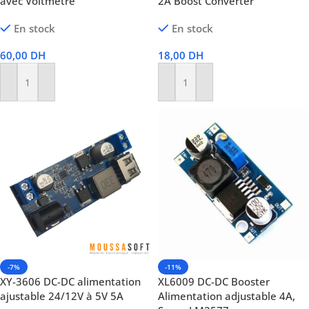
avec Voltmètre
2A Boost Converter
En stock
En stock
60,00
DH
18,00
DH
Ajouter Au Panier
Ajouter Au Panier
-7%
-11%
XY-3606 DC-DC alimentation
XL6009 DC-DC Booster
ajustable 24/12V à 5V 5A
Alimentation adjustable 4A,