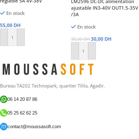
réglable 5A 4V-38V
LM2596 DC-DC alimentation
ajustable IN3-40V OUT1.5-35V
En stock
/3A
55,00
DH
En stock
30,00
DH
35,00
DH
Ajouter Au Panier
Ajouter Au Panier
Bureau TA202 Technopark, quartier Tilila, Agadir.
06 14 20 87 86
05 25 62 62 25
contact@moussasoft.com