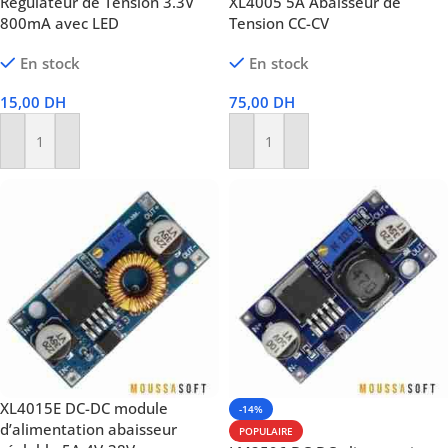
Régulateur de Tension 3.3V
XL4005 5A Abaisseur de
800mA avec LED
Tension CC-CV
En stock
En stock
15,00
DH
75,00
DH
Ajouter Au Panier
Ajouter Au Panier
XL4015E DC-DC module
-14%
d’alimentation abaisseur
POPULAIRE