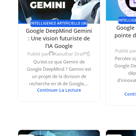
INTELLIGE
INTELLIGENCE ARTIFICIELLE (IA)
Google 
Google DeepMind Gemini
pointe d
: Une vision futuriste de
l’IA Google
Publié pa
Publié par
Kaouthar Draif
Percées si
Qu'est-ce que Gemini de
Google D
Google DeepMind ? Gemini est
dép
un projet de la division de
d'innova
recherche en IA de Google,...
Continuer La Lecture
Conti