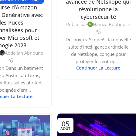
avancée de Netskope qui
urse d’Amazon
LES TECHNOLOGIES
révolutionne la
A Générative avec
cybersécurité
des Puces
Publié par
Hamza Bouhouch
nnalisées pour
per Microsoft et
Découvrez SkopeAI, la nouvelle
oogle 2023
suite d'intelligence artificielle
Abdellah Abnoune
de Netskope, conçue pour
protéger les entrepr...
ion Dans un bâtiment
Continuer La Lecture
à Austin, au Texas,
etites salles abritent
poignée d'em...
nuer La Lecture
05
AOÛT