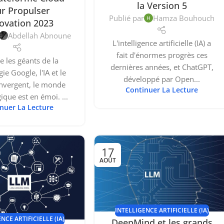
la Version 5
r Propulser
Publié par
Hamza Bouhouch
novation 2023
Abdellah Abnoune
L'intelligence artificielle (IA) a
fait d'énormes progrès ces
e les géants de la
dernières années, et ChatGPT,
ie Google, l'IA et le
développé par Open...
nvergent, le monde
Continuer La Lecture
ique est en émoi. ...
nuer La Lecture
17
AOÛT
INTELLIGENCE ARTIFICIELLE (IA)
NCE ARTIFICIELLE (IA)
DeepMind et les grands