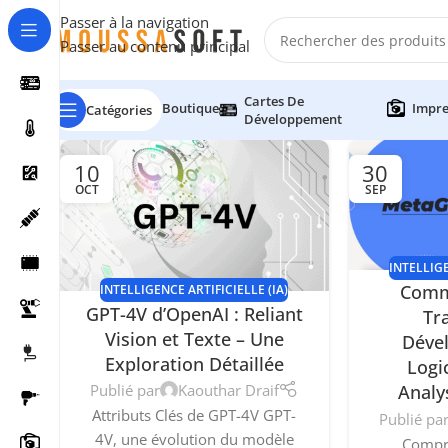
Passer à la navigation
Passer au contenu principal
Cartes De
Boutique
Impre
Catégories
Développement
10
30
OCT
SEP
INTELLIGE
Comm
INTELLIGENCE ARTIFICIELLE (IA)
GPT-4V d’OpenAI : Reliant
Tr
Vision et Texte – Une
Déve
Exploration Détaillée
Logic
Publié par
Kaouthar Draif
Analy
Attributs Clés de GPT-4V GPT-
Publié pa
4V, une évolution du modèle
Compr