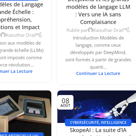
èles de Langage
modèles de langage LLM
ande Échelle :
: Vers une IA sans
préhension,
Complaisance
ations et Impact
Publié par
Kaouthar Draif
r
Kaouthar Draif
Introduction Modèles de
tion aux modèles de
langage, comme ceux
grande échelle (LLMs)
développés par DeepMind,
sont imposés comme
sont formés à partir de grandes
rce révolution...
quanti...
nuer La Lecture
Continuer La Lecture
08
AOÛT
CYBERSÉCURITÉ
,
INTELLIGENCE
SkopeAI : La suite d’IA
ARTIFICIELLE (IA)
NCE ARTIFICIELLE (IA)
,