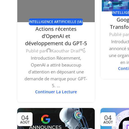
INTELLIGE
Goog
INTELLIGENCE ARTIFICIELLE (IA)
Transfo
Actions récentes
Publié pa
d’OpenAI et
Introduc
développement du GPT-5
annoncé s
Publié par
Kaouthar Draif
une organ
Introduction Récemment,
en i
OpenAI a attiré beaucoup
Conti
d'attention en déposant une
demande de marque pour GPT-
5. ...
Continuer La Lecture
04
04
AOÛT
AOÛT