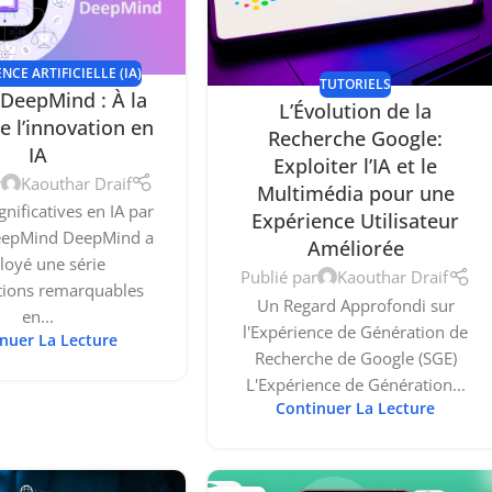
NCE ARTIFICIELLE (IA)
TUTORIELS
DeepMind : À la
L’Évolution de la
e l’innovation en
Recherche Google:
IA
Exploiter l’IA et le
r
Kaouthar Draif
Multimédia pour une
gnificatives en IA par
Expérience Utilisateur
eepMind DeepMind a
Améliorée
loyé une série
Publié par
Kaouthar Draif
tions remarquables
Un Regard Approfondi sur
en...
l'Expérience de Génération de
nuer La Lecture
Recherche de Google (SGE)
L'Expérience de Génération...
Continuer La Lecture