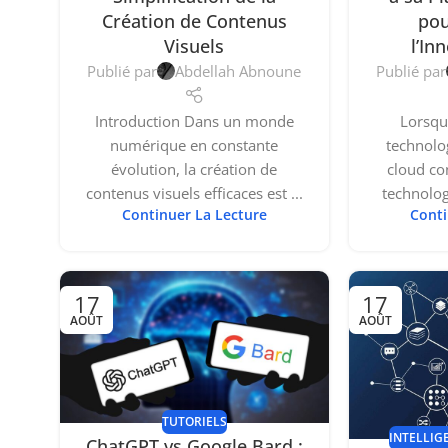
Création de Contenus
pou
Visuels
l’In
Publié par
Abdellah Abnoune
Publié par
Introduction Dans un monde
Lorsqu
numérique en constante
technolog
évolution, la création de
cloud co
contenus visuels efficaces est ...
technolog
Continuer La Lecture
Conti
17
17
AOÛT
AOÛT
TUTORIELS
INTELLIGE
ChatGPT vs Google Bard :