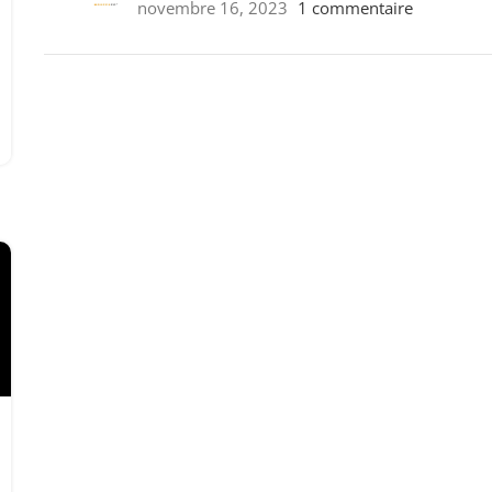
novembre 16, 2023
1 commentaire
ON SALE
HP Envy 34
To Shop