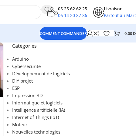
05 25 62 62 25
Livraison
06 14 20 87 86
Partout au Mar
0,00
D
COMMENT COMMANDER
Catégories
Arduino
Cybersécurité
Développement de logiciels
DIY projet
ESP
Impression 3D
Informatique et logiciels
Intelligence artificielle (IA)
Internet of Things (IoT)
Moteur
Nouvelles technologies