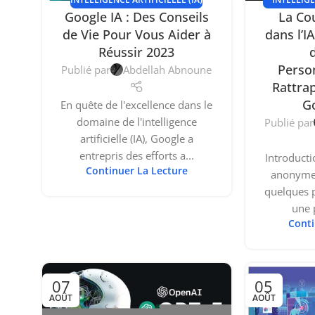
La Co
Google IA : Des Conseils
NOUVEL
dans l’I
de Vie Pour Vous Aider à
Réussir 2023
Perso
Publié par
Abdellah Abnoune
Rattra
G
En quête de l'excellence dans le
domaine de l'intelligence
Publié par
artificielle (IA), Google a
entrepris des efforts a...
Introduct
Continuer La Lecture
anonyme 
quelques p
une 
Conti
07
05
AOÛT
AOÛT