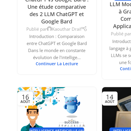
LLM Mod
Une étude comparative
à Gr
des 2 LLM ChatGPT et
Com
Google Bard
Applic
Publié par
Kaouthar Draif
Publié pa
Introduction : Comparaison
Introduc
entre ChatGPT et Google Bard
langage à 
Dans le monde en constante
LLMs se 
évolution de l'intellige...
une fo
Continuer La Lecture
Conti
16
14
AOÛT
AOÛT
INTELLIGE
INTELLIGENCE ARTIFICIELLE (IA)