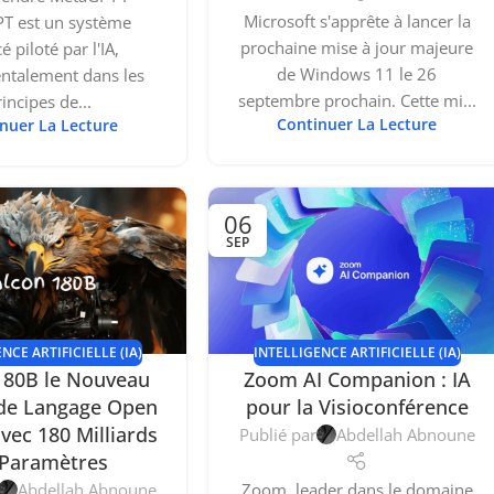
Microsoft s'apprête à lancer la
T est un système
prochaine mise à jour majeure
é piloté par l'IA,
de Windows 11 le 26
ntalement dans les
septembre prochain. Cette mi...
incipes de...
Continuer La Lecture
nuer La Lecture
06
SEP
NCE ARTIFICIELLE (IA)
INTELLIGENCE ARTIFICIELLE (IA)
180B le Nouveau
Zoom AI Companion : IA
de Langage Open
pour la Visioconférence
vec 180 Milliards
Publié par
Abdellah Abnoune
 Paramètres
Abdellah Abnoune
Zoom, leader dans le domaine