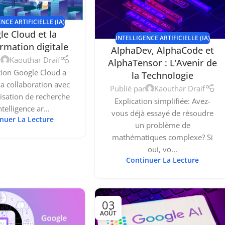
NCE ARTIFICIELLE (IA)
le Cloud et la
INTELLIGENCE ARTIFICIELLE (IA)
rmation digitale
AlphaDev, AlphaCode et
r
Kaouthar Draif
AlphaTensor : L’Avenir de
tion Google Cloud a
la Technologie
a collaboration avec
Publié par
Kaouthar Draif
isation de recherche
Explication simplifiée: Avez-
ntelligence ar...
vous déjà essayé de résoudre
nuer La Lecture
un problème de
mathématiques complexe? Si
oui, vo...
Continuer La Lecture
03
AOÛT