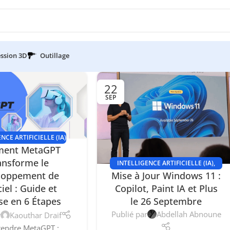
ssion 3D
Outillage
22
SEP
NCE ARTIFICIELLE (IA)
ent MetaGPT
ansforme le
INTELLIGENCE ARTIFICIELLE (IA)
,
Mise à Jour Windows 11 :
loppement de
NOUVELLES TECHNOLOGIES
Copilot, Paint IA et Plus
iel : Guide et
le 26 Septembre
se en 6 Étapes
Publié par
Abdellah Abnoune
r
Kaouthar Draif
endre MetaGPT :