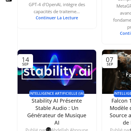
GPT-4 d'OpenAI, intègre des
MetaGP
capacités de traiteme...
avanc
Continuer La Lecture
fondame
pr
05 25 62 62 25
Conti
06 14 20 87 86
contact@moussasoft.com
14
07
SEP
SEP
moussasoft.diy
moussasoft
INTELLIGENCE ARTIFICIELLE (IA)
INTELLIGE
Stability AI Présente
Falcon 
Stable Audio : Un
Modèle 
Générateur de Musique
Source a
AI
de
Publié par
Abdellah Abnoune
Publié par