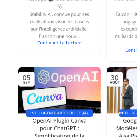
Stability AI, connue pour ses
Falcon 18
réalisations visuelles basées
langage
sur l'intelligence artificielle,
excepti
franchit une nouv...
milliards 
Continuer La Lecture
Conti
05
30
SEP
AOÛT
INTELLIGENCE ARTIFICIELLE (IA)
,
INTELLIGE
OpenAI Plugin Canva
Googl
TUTORIELS
pour ChatGPT :
Modèles
Simplification de la
à sa P