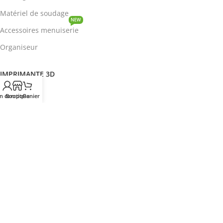
Matériel de soudage
NEW
Accessoires menuiserie
Organiseur
IMPRIMANTE 3D
ROBOTIQUE
n compte
Boutique
Panier
PROTOTYPAGE
COMPOSANT
HOT
CIRCUITS INTEGRES
ENERGIE
NEW
Disjoncteur
DEVENIR REVENDEUR