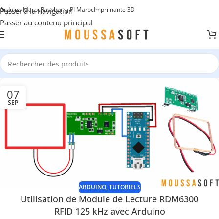
Arduino Maroc
Raspberry PI Maroc
Imprimante 3D
Passer à la navigation
Passer au contenu principal
07
SEP
ARDUINO
,
TUTORIELS
Utilisation de Module de Lecture RDM6300
RFID 125 kHz avec Arduino