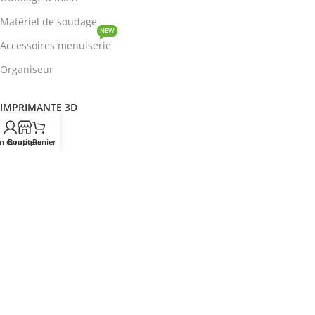
Matériel de soudage
NEW
Accessoires menuiserie
Organiseur
IMPRIMANTE 3D
ROBOTIQUE
n compte
Boutique
Panier
PROTOTYPAGE
COMPOSANT
HOT
CIRCUITS INTEGRES
ENERGIE
NEW
Disjoncteur
DEVENIR REVENDEUR