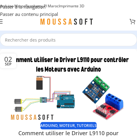
Arduino Maroc
Raspberry PI Maroc
Imprimante 3D
Passer à la navigation
Passer au contenu principal
02
SEP
ARDUINO
,
MOTEUR
,
TUTORIELS
Comment utiliser le Driver L9110 pour