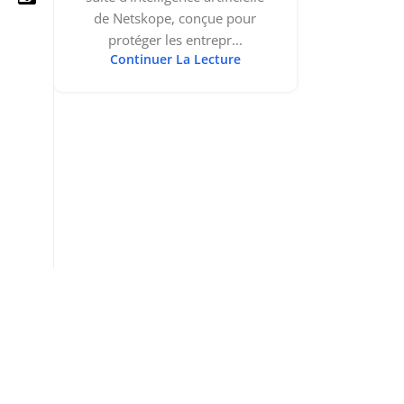
de Netskope, conçue pour
protéger les entrepr...
Continuer La Lecture
05 25 62 62 25
06 14 20 87 86
contact@moussasoft.com
moussasoft.diy
moussasoft