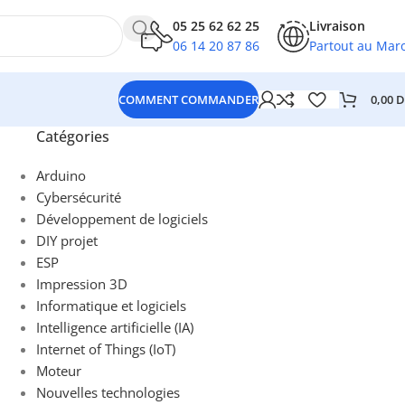
05 25 62 62 25
Livraison
06 14 20 87 86
Partout au Mar
0,00
D
COMMENT COMMANDER
Catégories
Arduino
Cybersécurité
Développement de logiciels
DIY projet
ESP
Impression 3D
Informatique et logiciels
Intelligence artificielle (IA)
Internet of Things (IoT)
Moteur
Nouvelles technologies