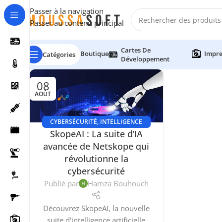
Passer à la navigation
Passer au contenu principal
Cartes De
Boutique
Impre
Catégories
Développement
08
AOÛT
CYBERSÉCURITÉ
,
INTELLIGENCE
SkopeAI : La suite d’IA
ARTIFICIELLE (IA)
avancée de Netskope qui
révolutionne la
cybersécurité
Publié par
Hamza Bouhouch
Découvrez SkopeAI, la nouvelle
suite d'intelligence artificielle