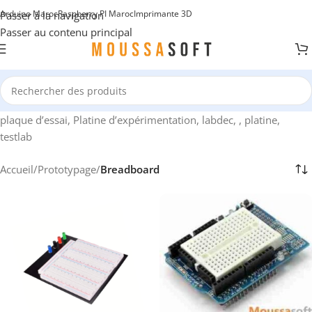
Arduino Maroc
Raspberry PI Maroc
Imprimante 3D
Passer à la navigation
Passer au contenu principal
plaque d’essai, Platine d’expérimentation, labdec, , platine,
testlab
Accueil
/
Prototypage
/
Breadboard