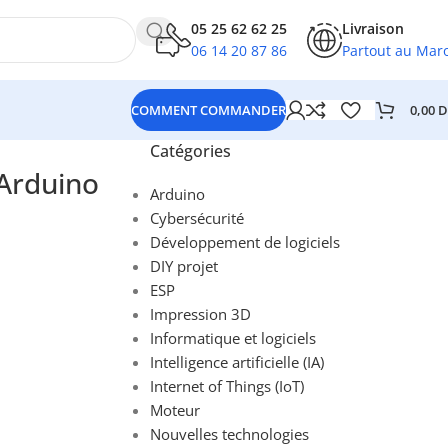
05 25 62 62 25
Livraison
06 14 20 87 86
Partout au Mar
0,00
D
COMMENT COMMANDER
Catégories
Arduino
Arduino
Cybersécurité
Développement de logiciels
DIY projet
ESP
Impression 3D
Informatique et logiciels
Intelligence artificielle (IA)
Internet of Things (IoT)
Moteur
Nouvelles technologies