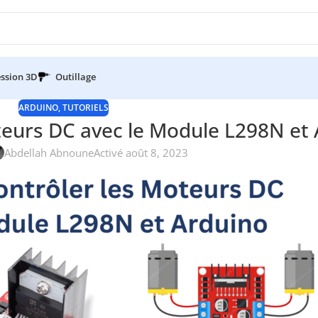
ssion 3D
Outillage
ARDUINO
,
TUTORIELS
eurs DC avec le Module L298N et 
Abdellah Abnoune
Activé août 8, 2023