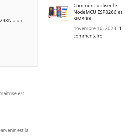
Comment utiliser le
NodeMCU ESP8266 et
SIM800L
L298N à un
novembre 16, 2023
1
commentaire
ON SALE
HP Envy 34
To Shop
maîtrise est
arvenir est la