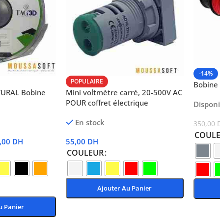
-14%
POPULAIRE
Bobine
TURAL Bobine
Mini voltmètre carré, 20-500V AC
POUR coffret électrique
Dispon
En stock
350,00
COUL
,00
DH
55,00
DH
COULEUR
Ajouter Au Panier
u Panier
Choix Des Options
Choix 