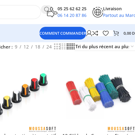
05 25 62 62 25
Livraison
06 14 20 87 86
Partout au Mar
0,00
D
COMMENT COMMANDER
icher
9
12
18
24