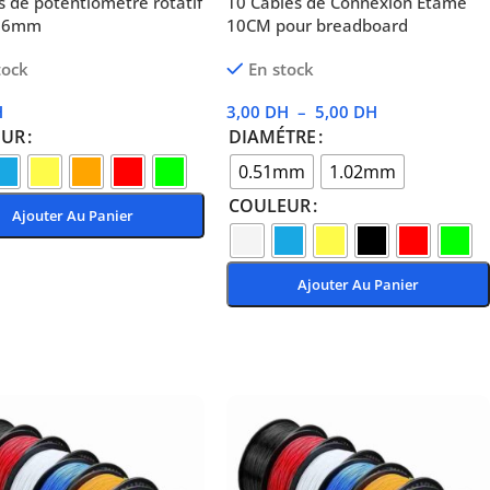
 de potentiomètre rotatif
10 Câbles de Connexion Etamé
s 6mm
10CM pour breadboard
tock
En stock
H
3,00
DH
–
5,00
DH
EUR
DIAMÉTRE
0.51mm
1.02mm
COULEUR
Ajouter Au Panier
Des Options
Ajouter Au Panier
Choix Des Options