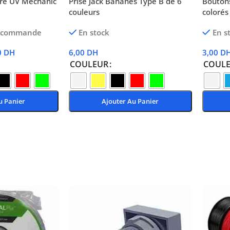
re UV Mechanic
Prise Jack Bananes Type B de 6
Boutons
couleurs
coloré
récommande
En stock
En s
0
DH
6,00
DH
3,00
D
COULEUR
COUL
u Panier
Ajouter Au Panier
Choix Des Options
Choix 