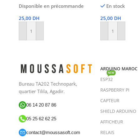
Disponible en précommande
En stock
25,00
DH
25,00
DH
Ajouter Au Panier
Ajouter Au Panier
ARDUINO MAROC
NEW
ESP32
Bureau TA202 Technopark,
RASPBERRY PI
quartier Tilila, Agadir.
CAPTEUR
06 14 20 87 86
SHIELD ARDUINO
05 25 62 62 25
AFFICHEUR
RELAIS
contact@moussasoft.com