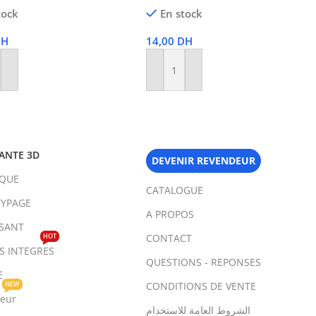
tock
En stock
DH
14,00
DH
r Au Panier
Ajouter Au Panier
ANTE 3D
DEVENIR REVENDEUR
IQUE
CATALOGUE
YPAGE
A PROPOS
SANT
HOT
CONTACT
TS INTEGRES
QUESTIONS - REPONSES
E
NEW
CONDITIONS DE VENTE
teur
الشروط العامة للاستخدام