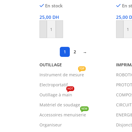
En stock
En s
25,00
DH
25,00
Ajouter Au Panier
Ajoute
1
2
→
OUTILLAGE
IMPRIM
TOP
Instrument de mesure
ROBOT
Electroportatif
PROTOT
HOT
Outillage à main
COMPO
Matériel de soudage
CIRCUI
NEW
Accessoires menuiserie
ENERGI
Organiseur
Disjonc