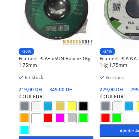
-30%
-24%
Filament PLA+ eSUN Bobine 1Kg
Filament PLA NA
1,75mm
1Kg 1,75mm
En stock
En stock
219,00
DH
–
349,00
DH
229,00
DH
–
299
COULEUR
COULEUR
Ajouter A