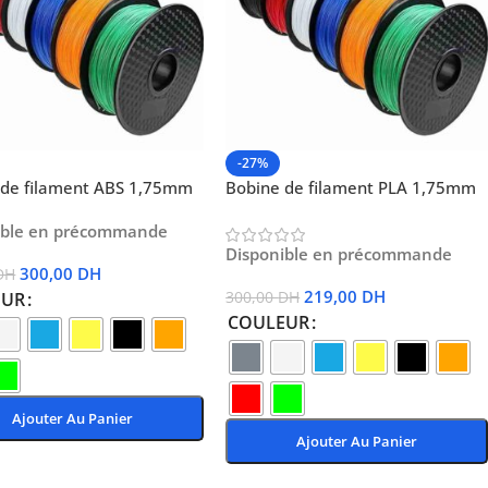
-27%
 de filament ABS 1,75mm
Bobine de filament PLA 1,75mm
ible en précommande
Disponible en précommande
300,00
DH
DH
219,00
DH
EUR
300,00
DH
COULEUR
Ajouter Au Panier
Ajouter Au Panier
Des Options