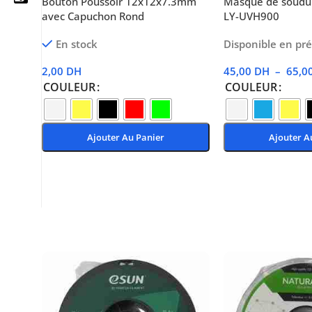
Bouton Poussoir 12x12x7.3mm
Masque de soudu
avec Capuchon Rond
LY-UVH900
En stock
Disponible en p
05 25 62 62 25
2,00
DH
45,00
DH
–
65,0
COULEUR
COULEUR
06 14 20 87 86
contact@moussasoft.com
Ajouter Au Panier
Ajouter A
moussasoft.diy
Choix Des Options
Choix Des Options
moussasoft