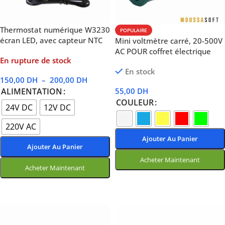
Thermostat numérique W3230
POPULAIRE
écran LED, avec capteur NTC
Mini voltmètre carré, 20-500V
AC POUR coffret électrique
En rupture de stock
En stock
150,00
DH
–
200,00
DH
55,00
DH
ALIMENTATION
COULEUR
24V DC
12V DC
220V AC
Ajouter Au Panier
Ajouter Au Panier
Acheter Maintenant
Acheter Maintenant
Choix Des Options
Choix Des Options