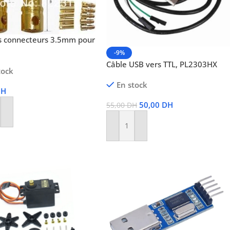
es connecteurs 3.5mm pour
-9%
Câble USB vers TTL, PL2303HX
tock
En stock
DH
50,00
DH
55,00
DH
r Au Panier
Ajouter Au Panier