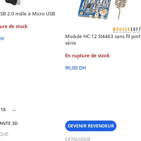
SB 2.0 mâle à Micro USB
ure de stock
Module HC-12 SI4463 sans fil port
DH
série
 Suite
En rupture de stock
90,00
DH
Lire La Suite
15
→
ANTE 3D
DEVENIR REVENDEUR
IQUE
CATALOGUE