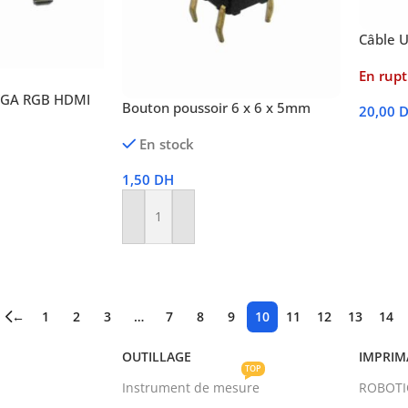
Câble U
En rupt
VGA RGB HDMI
Bouton poussoir 6 x 6 x 5mm
20,00
Lire La
En stock
1,50
DH
Ajouter Au Panier
←
1
2
3
…
7
8
9
10
11
12
13
14
OUTILLAGE
IMPRIM
TOP
Instrument de mesure
ROBOT