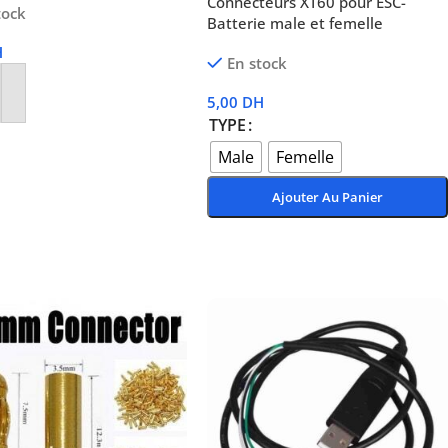
Connecteurs XT60 pour ESC-
tock
Batterie male et femelle
H
En stock
5,00
DH
r Au Panier
TYPE
Male
Femelle
Ajouter Au Panier
Choix Des Options