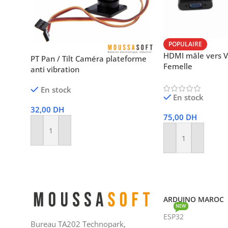
POPULAIRE
HDMI mâle vers 
PT Pan / Tilt Caméra plateforme
Femelle
anti vibration
En stock
En stock
32,00
DH
75,00
DH
Ajouter Au Panier
Ajouter Au Panier
ARDUINO MAROC
NEW
ESP32
Bureau TA202 Technopark,