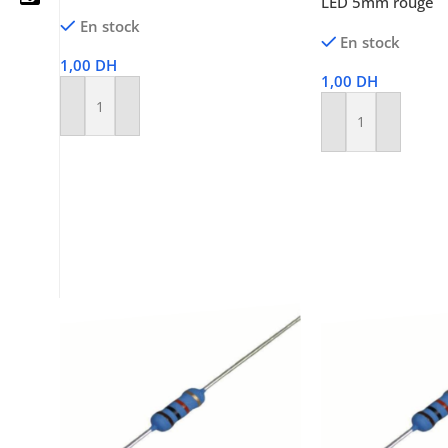
LED 5mm rouge
En stock
En stock
1,00
DH
1,00
DH
05 25 62 62 25
Ajouter Au Panier
Ajouter Au Panier
06 14 20 87 86
contact@moussasoft.com
moussasoft.diy
moussasoft