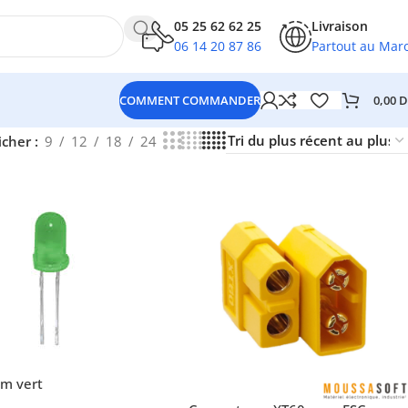
05 25 62 62 25
Livraison
06 14 20 87 86
Partout au Mar
0,00
D
COMMENT COMMANDER
icher
9
12
18
24
m vert