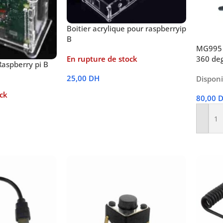
Boitier acrylique pour raspberryip
B
MG995 
En rupture de stock
360 ​​de
Raspberry pi B
25,00
DH
Dispon
Lire La Suite
ck
80,00
Ajoute