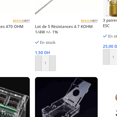
3 pair
ESC
nces 470 OHM
Lot de 5 Résistances 4.7 KOHM
1/4W +/- 1%
En s
En stock
25,00
1,50
DH
Ajoute
Ajouter Au Panier