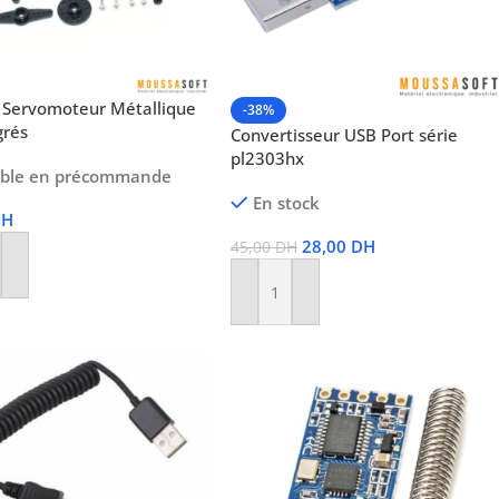
Servomoteur Métallique
-38%
grés
Convertisseur USB Port série
pl2303hx
ible en précommande
En stock
DH
28,00
DH
45,00
DH
r Au Panier
Ajouter Au Panier