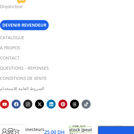
NEW
Disjoncteur
DEVENIR REVENDEUR
CATALOGUE
A PROPOS
CONTACT
QUESTIONS - REPONSES
CONDITIONS DE VENTE
الشروط العامة للاستخدام
-
+
3 paires
182 en
connecteurs
stock (peut
25,00
DH