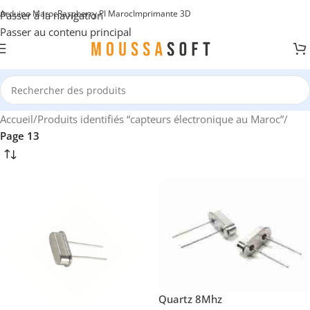
Arduino Maroc
Raspberry PI Maroc
Imprimante 3D
Passer à la navigation
Passer au contenu principal
Accueil
/
Produits identifiés “capteurs électronique au Maroc”
/
Page 13
Quartz 8Mhz