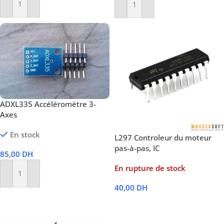
Ajouter Au Panier
Ajouter Au Panier
ADXL335 Accéléromètre 3-
Axes
En stock
L297 Controleur du moteur
pas-à-pas, IC
85,00
DH
En rupture de stock
Ajouter Au Panier
40,00
DH
Lire La Suite