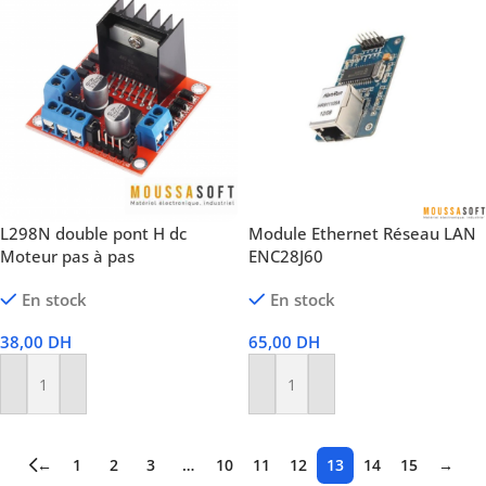
L298N double pont H dc
Module Ethernet Réseau LAN
Moteur pas à pas
ENC28J60
En stock
En stock
38,00
DH
65,00
DH
Ajouter Au Panier
Ajouter Au Panier
←
1
2
3
…
10
11
12
13
14
15
→