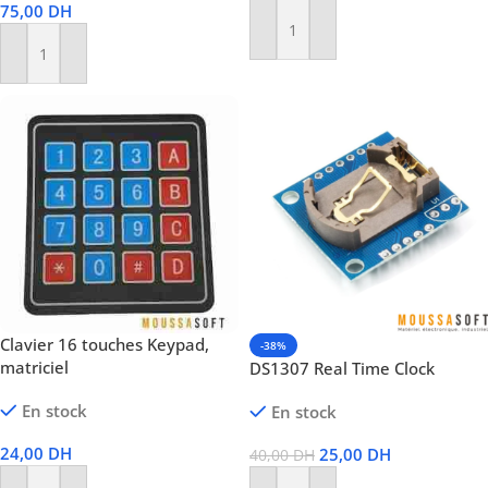
75,00
DH
Ajouter Au Panier
Ajouter Au Panier
Clavier 16 touches Keypad,
-38%
matriciel
DS1307 Real Time Clock
En stock
En stock
24,00
DH
25,00
DH
40,00
DH