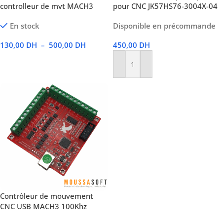
controlleur de mvt MACH3
pour CNC JK57HS76-3004X-04
En stock
Disponible en précommande
130,00
DH
–
500,00
DH
450,00
DH
Voir Les Produits
Ajouter Au Panier
Contrôleur de mouvement
CNC USB MACH3 100Khz