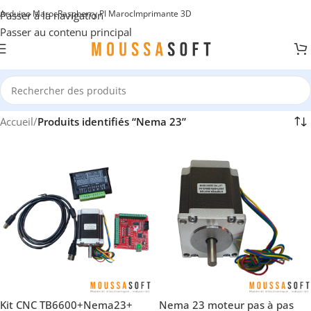
Arduino Maroc
Raspberry PI Maroc
Imprimante 3D
Passer à la navigation
Passer au contenu principal
Accueil
/
Produits identifiés “Nema 23”
Kit CNC TB6600+Nema23+
Nema 23 moteur pas à pas