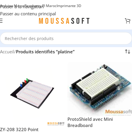
Arduino Maroc
Raspberry PI Maroc
Imprimante 3D
Passer à la navigation
Passer au contenu principal
Accueil
/
Produits identifiés “platine”
ProtoShield avec Mini
Breadboard
ZY-208 3220 Point