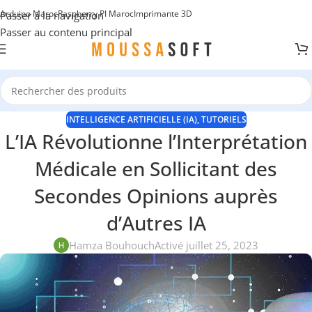
Arduino Maroc
Raspberry PI Maroc
Imprimante 3D
Passer à la navigation
Passer au contenu principal
INTELLIGENCE ARTIFICIELLE (IA)
,
TUTORIELS
L’IA Révolutionne l’Interprétation
Médicale en Sollicitant des
Secondes Opinions auprès
d’Autres IA
Hamza Bouhouch
Activé juillet 25, 2023