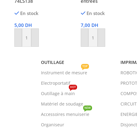
74LS138
entrées
En stock
En stock
5,00
DH
7,00
DH
Ajouter Au Panier
Ajouter Au Panier
OUTILLAGE
IMPRIM
TOP
Instrument de mesure
ROBOT
Electroportatif
PROTOT
HOT
Outillage à main
COMPO
Matériel de soudage
CIRCUI
NEW
Accessoires menuiserie
ENERGI
Organiseur
Disjonc