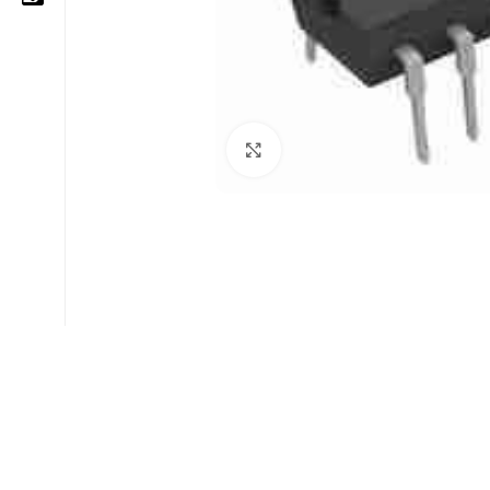
05 25 62 62 25
06 14 20 87 86
Cliquez pour agrandir
contact@moussasoft.com
moussasoft.diy
moussasoft