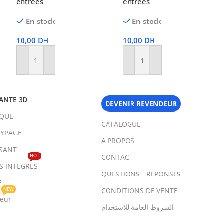
entrées
entrées
En stock
En stock
10,00
DH
10,00
DH
Ajouter Au Panier
Ajouter Au Panier
ANTE 3D
DEVENIR REVENDEUR
IQUE
CATALOGUE
YPAGE
A PROPOS
SANT
HOT
CONTACT
TS INTEGRES
QUESTIONS - REPONSES
E
NEW
CONDITIONS DE VENTE
teur
الشروط العامة للاستخدام