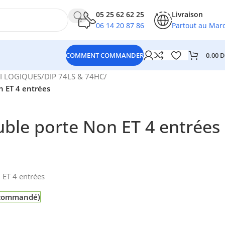
05 25 62 62 25
Livraison
06 14 20 87 86
Partout au Mar
0,00
D
COMMENT COMMANDER
I LOGIQUES
/
DIP 74LS & 74HC
/
 ET 4 entrées
ble porte Non ET 4 entrées
ET 4 entrées
e commandé)