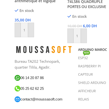
arithmétique et logique
74LS86 QUADRUPLE
PORTES OU EXCLUSIVE
En stock
En stock
35,00
DH
6,00
DH
10,00
DH
Ajouter Au Panier
Ajouter Au Panier
ARDUINO MAROC
NEW
ESP32
Bureau TA202 Technopark,
RASPBERRY PI
quartier Tilila, Agadir.
CAPTEUR
06 14 20 87 86
SHIELD ARDUINO
05 25 62 62 25
AFFICHEUR
RELAIS
contact@moussasoft.com