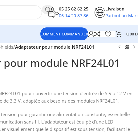
05 25 62 62 25
Livraison
06 14 20 87 86
Partout au Mar
0,00
D
COMMENT COMMANDER
Shields
/
Adaptateur pour module NRF24L01
r pour module NRF24L01
RF24L01 pour convertir une tension d’entrée de 5 V à 12 V en
lée de 3,3 V, adaptée aux besoins des modules NRF24L01.
e tension pour garantir une alimentation constante, essentielle
nication sans fil. L’adaptateur est équipé d’une LED
r visuellement que le dispositif est sous tension, facilitant le