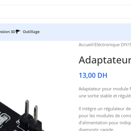
ssion 3D
Outillage
Accueil
/
Eléctronique DIY
/
Adaptateu
13,00
DH
Adaptateur pour module N
une sortie stable et régu
Il intègre un régulateur d
pour les modules de commu
d’alimentation pour indique
diagnostic rapide.