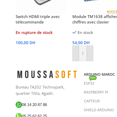
Switch HDMI triple avec
Module TM1638 affiche
télécommande
chiffres avec clavier
En rupture de stock
En stock
100,00
DH
54,00
DH
Lire La Suite
Ajouter Au Panier
ARDUINO MAROC
NEW
ESP32
Bureau TA202 Technopark,
RASPBERRY PI
quartier Tilila, Agadir.
CAPTEUR
06 14 20 87 86
SHIELD ARDUINO
05 25 62 62 25