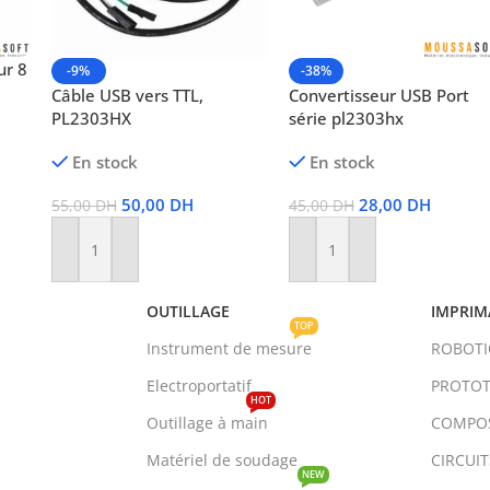
ur 8
-9%
-38%
Câble USB vers TTL,
Convertisseur USB Port
PL2303HX
série pl2303hx
En stock
En stock
50,00
DH
28,00
DH
55,00
DH
45,00
DH
Ajouter Au Panier
Ajouter Au Panier
OUTILLAGE
IMPRIM
TOP
Instrument de mesure
ROBOT
Electroportatif
PROTOT
HOT
Outillage à main
COMPO
Matériel de soudage
CIRCUI
NEW