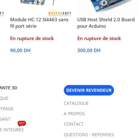
Module HC-12 SI4463 sans
USB Host Shield 2.0 Board
fil port série
pour Arduino
En rupture de stock
En rupture de stock
90,00
DH
300,00
DH
Lire La Suite
Lire La Suite
ANTE 3D
DEVENIR REVENDEUR
IQUE
CATALOGUE
YPAGE
A PROPOS
SANT
HOT
CONTACT
TS INTEGRES
QUESTIONS - REPONSES