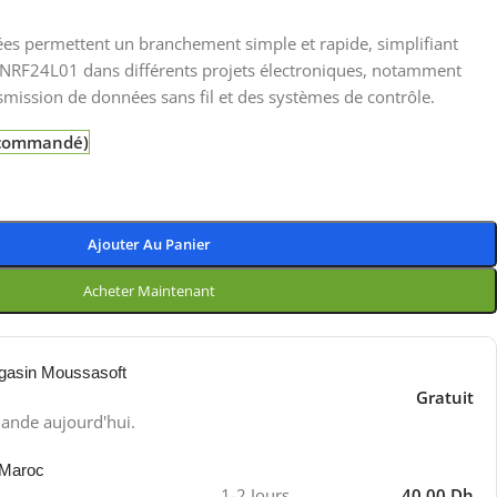
tées permettent un branchement simple et rapide, simplifiant
s NRF24L01 dans différents projets électroniques, notamment
smission de données sans fil et des systèmes de contrôle.
e commandé)
Ajouter Au Panier
Acheter Maintenant
gasin Moussasoft
Gratuit
ande aujourd'hui.
 Maroc
1-2 Jours
40.00 Dh