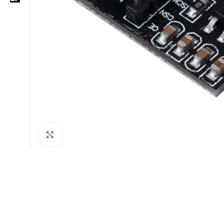
05 25 62 62 25
06 14 20 87 86
contact@moussasoft.com
moussasoft.diy
moussasoft
Cliquez pour agrandir