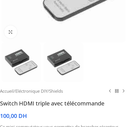
Cliquez pour agrandir
Accueil
/
Eléctronique DIY
/
Shields
Switch HDMI triple avec télécommande
100,00
DH
Ce mini commutateur vous permettra de brancher récepteur,