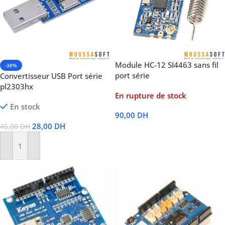
Module HC-12 SI4463 sans fil
-38%
port série
Convertisseur USB Port série
pl2303hx
En rupture de stock
En stock
90,00
DH
28,00
DH
45,00
DH
Lire La Suite
Ajouter Au Panier