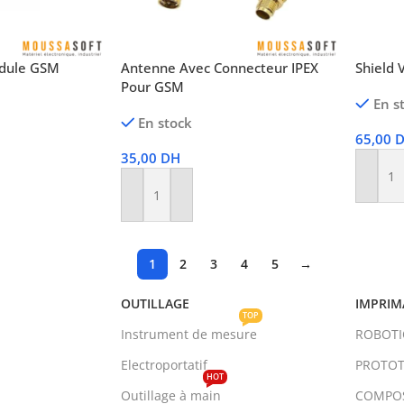
dule GSM
Antenne Avec Connecteur IPEX
Shield 
Pour GSM
En s
En stock
65,00
35,00
DH
Ajoute
Ajouter Au Panier
1
2
3
4
5
→
OUTILLAGE
IMPRIM
TOP
Instrument de mesure
ROBOT
Electroportatif
PROTOT
HOT
Outillage à main
COMPO