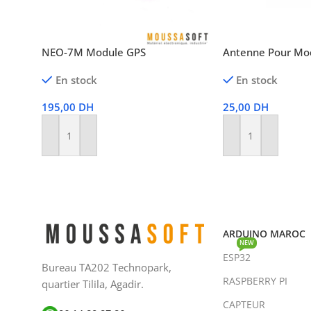
NEO-7M Module GPS
Antenne Pour Mo
En stock
En stock
195,00
DH
25,00
DH
Ajouter Au Panier
Ajouter Au Panier
ARDUINO MAROC
NEW
ESP32
Bureau TA202 Technopark,
RASPBERRY PI
quartier Tilila, Agadir.
CAPTEUR