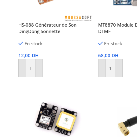
HS-088 Générateur de Son
MT8870 Module D
DingDong Sonnette
DTMF
En stock
En stock
12,00
DH
68,00
DH
Ajouter Au Panier
Ajouter Au Panier