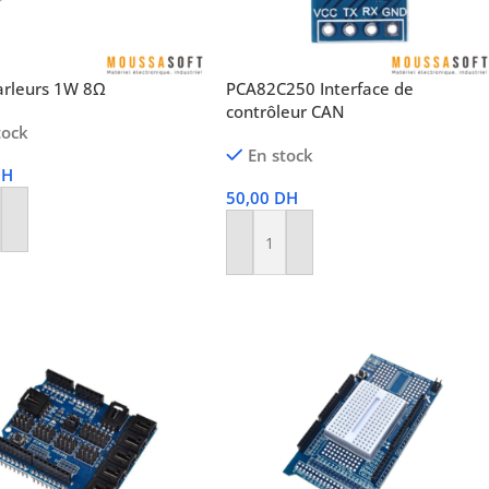
arleurs 1W 8Ω
PCA82C250 Interface de
contrôleur CAN
tock
En stock
DH
50,00
DH
r Au Panier
Ajouter Au Panier