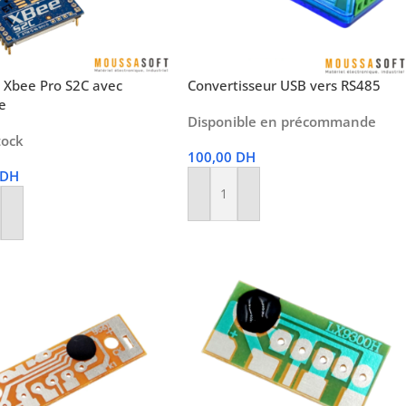
 Xbee Pro S2C avec
Convertisseur USB vers RS485
e
Disponible en précommande
tock
100,00
DH
DH
Ajouter Au Panier
r Au Panier