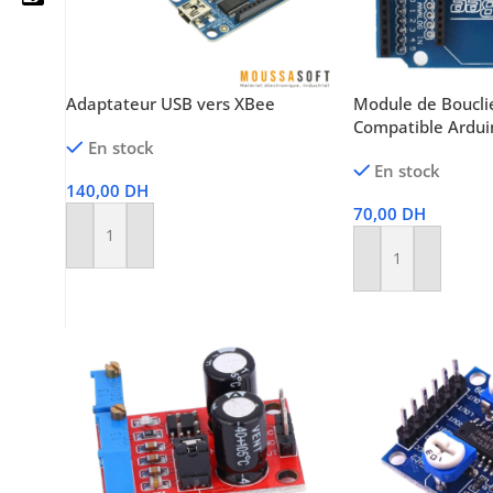
05 25 62 62 25
Adaptateur USB vers XBee
Module de Boucli
Compatible Ardui
En stock
06 14 20 87 86
En stock
140,00
DH
contact@moussasoft.com
70,00
DH
Ajouter Au Panier
moussasoft.diy
Ajouter Au Panier
moussasoft