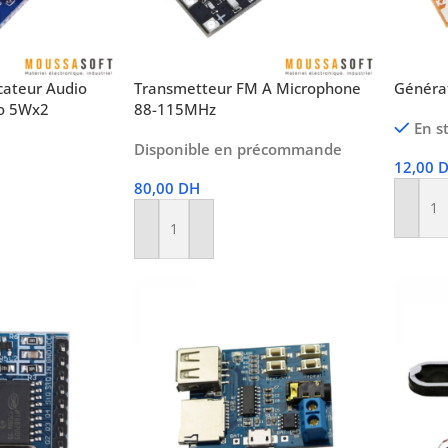
ateur Audio
Transmetteur FM A Microphone
Généra
o 5Wx2
88-115MHz
En s
Disponible en précommande
12,00
80,00
DH
Ajoute
Ajouter Au Panier