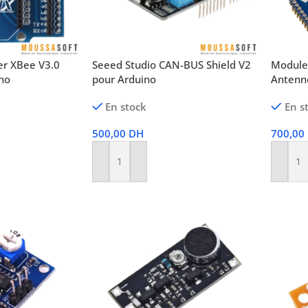
er XBee V3.0
Seeed Studio CAN-BUS Shield V2
Module
no
pour Arduino
Antenn
En stock
En s
500,00
DH
700,00
Ajouter Au Panier
Ajoute