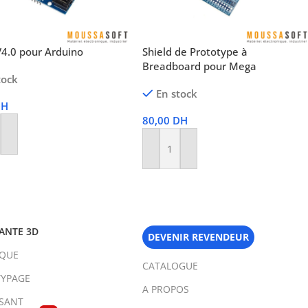
V4.0 pour Arduino
Shield de Prototype à
Breadboard pour Mega
tock
En stock
DH
80,00
DH
r Au Panier
Ajouter Au Panier
ANTE 3D
DEVENIR REVENDEUR
IQUE
CATALOGUE
YPAGE
A PROPOS
SANT