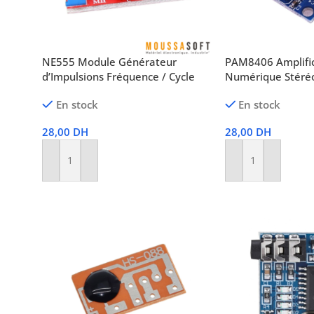
NE555 Module Générateur
PAM8406 Amplific
d’Impulsions Fréquence / Cycle
Numérique Stéré
En stock
En stock
28,00
DH
28,00
DH
Ajouter Au Panier
Ajouter Au Panier