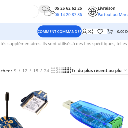
05 25 62 62 25
Livraison
06 14 20 87 86
Partout au Mar
0,00
D
COMMENT COMMANDER
 supplémentaires. Ils sont utilisés à des fins spécifiques, telles
icher
9
12
18
24