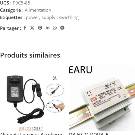
UGS :
P9C5-85
Catégorie :
Alimentation
Étiquettes :
power
,
supply.
,
swicthing
Partager :
Produits similaires
Alimentation pour Raspberry
DR-60-24 DOUBLE