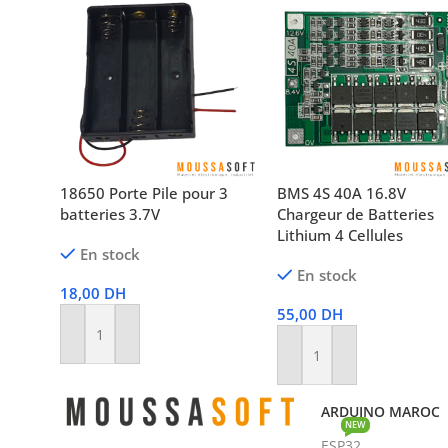
18650 Porte Pile pour 3
BMS 4S 40A 16.8V
batteries 3.7V
Chargeur de Batteries
Lithium 4 Cellules
En stock
En stock
18,00
DH
55,00
DH
Ajouter Au Panier
Ajouter Au Panier
ARDUINO MAROC
NEW
ESP32