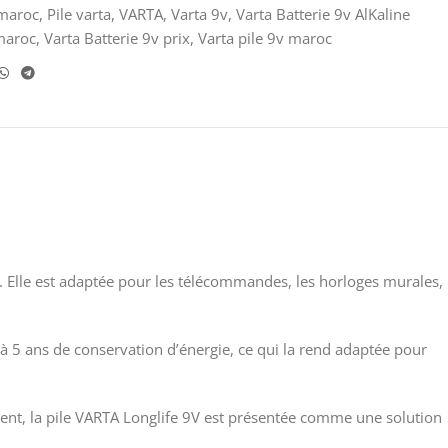
 maroc
,
Pile varta
,
VARTA
,
Varta 9v
,
Varta Batterie 9v AlKaline
 maroc
,
Varta Batterie 9v prix
,
Varta pile 9v maroc
e. Elle est adaptée pour les télécommandes, les horloges murales,
à 5 ans de conservation d’énergie, ce qui la rend adaptée pour
ement, la pile VARTA Longlife 9V est présentée comme une solution