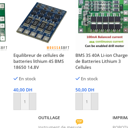
Equilibreur de cellules de
BMS 3S 40A Li-ion Charge
batteries lithium 4S BMS
de Batteries Lithium 3
18650 14.8V
Cellules
En stock
En stock
40,00
DH
50,00
DH
Ajouter Au Panier
Ajouter Au Panier
OUTILLAGE
IMPRIM
TOP
Instrument de mesure
ROBOT