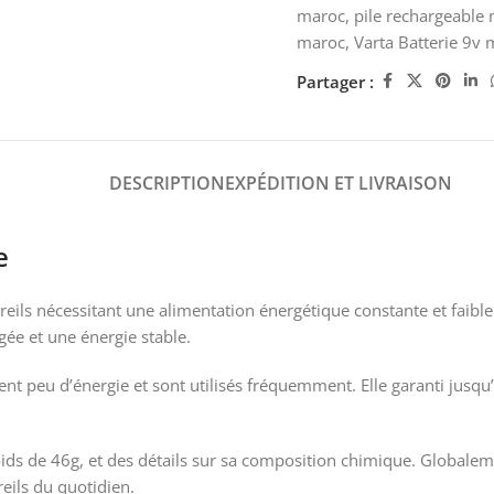
maroc
,
pile rechargeable
maroc
,
Varta Batterie 9v
Partager :
DESCRIPTION
EXPÉDITION ET LIVRAISON
fe
eils nécessitant une alimentation énergétique constante et faibl
ée et une énergie stable.
t peu d’énergie et sont utilisés fréquemment. Elle garanti jusqu’
 poids de 46g, et des détails sur sa composition chimique. Global
eils du quotidien.