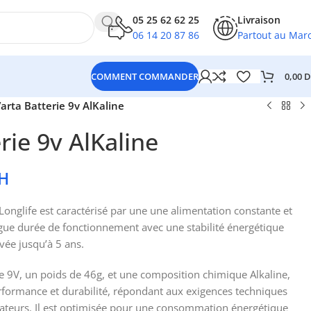
05 25 62 62 25
Livraison
06 14 20 87 86
Partout au Mar
0,00
D
COMMENT COMMANDER
arta Batterie 9v AlKaline
rie 9v AlKaline
H
 Longlife est caractérisé par une une alimentation constante et
ongue durée de fonctionnement avec une stabilité énergétique
vée jusqu’à 5 ans.
de 9V, un poids de 46g, et une composition chimique Alkaline,
rformance et durabilité, répondant aux exigences techniques
teurs. Il est optimisée pour une consommation énergétique