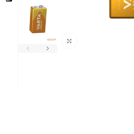
05 25 62 62 25
06 14 20 87 86
Cliquez pour agrandir
contact@moussasoft.com
moussasoft.diy
moussasoft