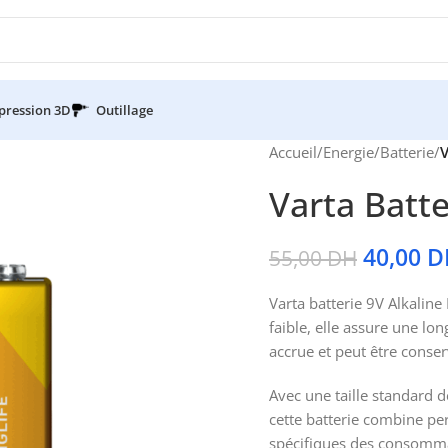
pression 3D
Outillage
Accueil
/
Energie
/
Batterie
/
V
Varta Batte
40,00
D
55,00
DH
Varta batterie 9V Alkaline
faible, elle assure une l
accrue et peut être conser
Avec une taille standard 
cette batterie combine pe
spécifiques des consomma