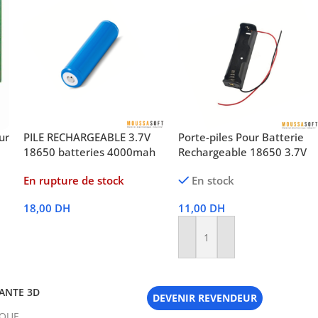
ur
PILE RECHARGEABLE 3.7V
Porte-piles Pour Batterie
18650 batteries 4000mah
Rechargeable 18650 3.7V
En rupture de stock
En stock
18,00
DH
11,00
DH
Lire La Suite
Ajouter Au Panier
ANTE 3D
DEVENIR REVENDEUR
IQUE